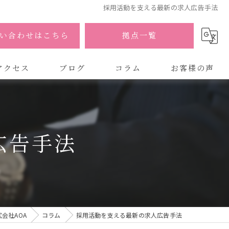
採用活動を支える最新の求人広告手法
い合わせはこちら
拠点一覧
アクセス
ブログ
コラム
お客様の声
式会社AOA
式会社AOA 東京 渋谷オフィス
広告手法
式会社AOA 南森町オフィス
会社AOA
コラム
採用活動を支える最新の求人広告手法