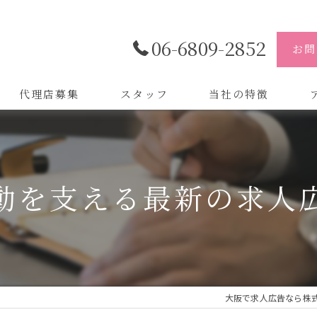
06-6809-2852
お問
代理店募集
スタッフ
当社の特徴
代理店
株
制作
株
動を支える最新の求人
バイトル
株
会社
デザイン
大阪で求人広告なら株式