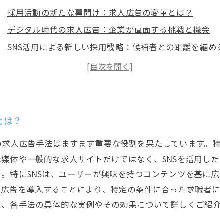
採用活動の新たな幕開け：求人広告の変革とは？
デジタル時代の求人広告：企業が直面する挑戦と機会
SNS活用による新しい採用戦略：候補者との距離を縮め
ターゲティング広告の力：優秀な人材を見逃さない方法
動画コンテンツを駆使した求人広告の成功事例
最新の求人広告手法で採用活動を成功に導く秘訣
未来の採用活動：効果的な広告手法がもたらす可能性
とは？
の求人広告手法はますます重要な役割を果たしています。
媒体や一般的な求人サイトだけではなく、SNSを活用し
。特にSNSは、ユーザーが興味を持つコンテンツを基に
グ広告を導入することにより、特定の条件に合った求職者に
は、各手法の具体的な実例やその効果について詳しくご紹