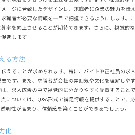
継続的なフィードバックループの確立
イメージに合致したデザインは、求職者に企業の魅力を伝
、求職者が必要な情報を一目で把握できるようにします。
求人活動の成果を高めるための協力関係の構築
応募率を向上させることが期待できます。さらに、視覚的
採用活動の成功事例に学ぶ実践的アプローチ
を促進します。
える方法
に伝えることが求められます。特に、バイトや正社員の求
重要です。また、求職者が会社の雰囲気や文化を理解しや
報は、求人広告の中で視覚的に分かりやすく配置すること
点については、Q&A形式で補足情報を提供することで、
の透明性が高まり、信頼感を築くことができるでしょう。
力化