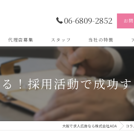
06-6809-2852
お問
代理店募集
スタッフ
当社の特徴
代理店
株
制作
株
せる！採用活動で成功す
バイトル
株
会社
デザイン
大阪で求人広告なら株式会社AOA
コラ