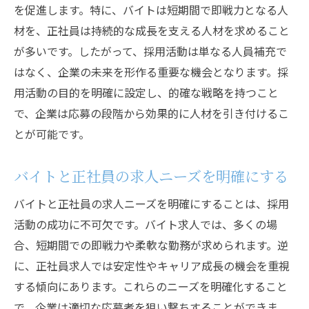
を促進します。特に、バイトは短期間で即戦力となる人
求人広告の効果測定と改善方法
材を、正社員は持続的な成長を支える人材を求めること
効果的な応募方法バイトと正社員採用の流れを
が多いです。したがって、採用活動は単なる人員補充で
理解する
はなく、企業の未来を形作る重要な機会となります。採
応募プロセスの流れを把握する
用活動の目的を明確に設定し、的確な戦略を持つこと
応募者とのコミュニケーションの重要性
で、企業は応募の段階から効果的に人材を引き付けるこ
採用フローの効率化とその手法
とが可能です。
バイトと正社員の応募書類の違いとポイン
ト
バイトと正社員の求人ニーズを明確にする
オンライン応募の活用法とその利点
バイトと正社員の求人ニーズを明確にすることは、採用
応募者の選考基準を明確にする
活動の成功に不可欠です。バイト求人では、多くの場
採用活動の鍵成功する求人プロセスを構築する
合、短期間での即戦力や柔軟な勤務が求められます。逆
方法
に、正社員求人では安定性やキャリア成長の機会を重視
する傾向にあります。これらのニーズを明確化すること
求人プロセスの全体像を考える
で、企業は適切な応募者を狙い撃ちすることができま