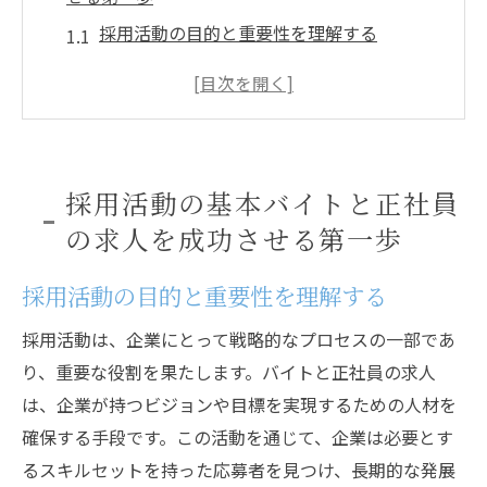
採用活動の目的と重要性を理解する
バイトと正社員の求人ニーズを明確にする
効果的な採用計画の立案と実行
応募者ターゲットの明確化とその手法
応募プロセスの設計と応募者体験の向上
採用活動の基本バイトと正社員
採用活動におけるフィードバックの活用
の求人を成功させる第一歩
求人広告で差をつけるバイトと正社員への応募
戦略
採用活動の目的と重要性を理解する
求人広告の効果を高めるためのポイント
採用活動は、企業にとって戦略的なプロセスの一部であ
ターゲットに合わせた広告媒体の選択
り、重要な役割を果たします。バイトと正社員の求人
魅力的な求人情報の構成方法
は、企業が持つビジョンや目標を実現するための人材を
応募者の心に響くキャッチコピーの作成
確保する手段です。この活動を通じて、企業は必要とす
るスキルセットを持った応募者を見つけ、長期的な発展
バイトと正社員に適した広告戦略の違い