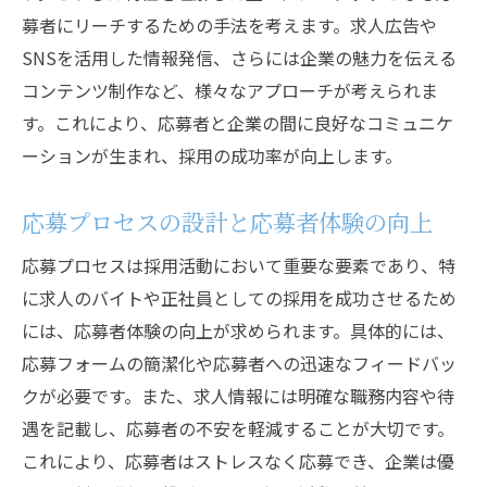
応募者の信頼を得るコミュニケーション術
募者にリーチするための手法を考えます。求人広告や
バイトと正社員に適した面接質問の例
SNSを活用した情報発信、さらには企業の魅力を伝える
応募者体験を向上させるための施策
コンテンツ制作など、様々なアプローチが考えられま
採用活動の最前線バイトと正社員採用で企業を
す。これにより、応募者と企業の間に良好なコミュニケ
成功に導く
ーションが生まれ、採用の成功率が向上します。
成功する採用活動のためのベストプラクテ
応募プロセスの設計と応募者体験の向上
ィス
企業文化を反映した採用戦略の構築
応募プロセスは採用活動において重要な要素であり、特
業界最前線での採用活動事例の紹介
に求人のバイトや正社員としての採用を成功させるため
には、応募者体験の向上が求められます。具体的には、
採用活動におけるテクノロジーの活用
応募フォームの簡潔化や応募者への迅速なフィードバッ
バイトと正社員の両方を視野に入れた採用
クが必要です。また、求人情報には明確な職務内容や待
計画
遇を記載し、応募者の不安を軽減することが大切です。
採用活動を通じて企業の成長を促進する方
これにより、応募者はストレスなく応募でき、企業は優
法