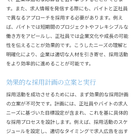
採用活動におけるチームの役割分担
す。また、求人情報を発信する際にも、バイトと正社員
効果的な面接手法と選考基準の設定
で異なるアプローチを採用する必要があります。例え
採用決定後のフォローアップの重要性
ば、バイトでは短期間のプロジェクトやフレキシブルな
採用活動のPDCAサイクルの構築
働き方をアピールし、正社員では企業文化や成長の可能
求人プロセスの改善に向けたデータ活用
性を伝えることが効果的です。こうしたニーズの理解と
バイトから正社員へ採用活動でステップアップ
明確化により、企業は適切な人材を引き寄せ、採用活動
する秘訣
をより効率的に進めることが可能です。
バイトから正社員へのキャリアパスを描く
効果的な採用計画の立案と実行
社内研修とスキルアップの重要性
長期的な成長を見据えた採用戦略
採用活動を成功させるためには、まず効果的な採用計画
の立案が不可欠です。計画には、正社員やバイトの求人
バイト応募者への魅力的なキャリア提示
ニーズに基づいた目標設定が含まれ、これを基に具体的
正社員登用のための評価基準の設定
な採用プロセスを設計します。例えば、採用活動のスケ
モチベーションを高めるための環境作り
ジュールを設定し、適切なタイミングで求人広告を出す
求人市場を活かすバイト応募で正社員への可能