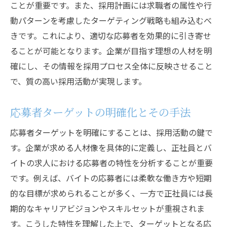
ことが重要です。また、採用計画には求職者の属性や行
性を探る
動パターンを考慮したターゲティング戦略も組み込むべ
求人市場のトレンドを知る
きです。これにより、適切な応募者を効果的に引き寄せ
バイト応募者の可能性を最大限に引き出す
ることが可能となります。企業が目指す理想の人材を明
業界・職種別のバイト求人動向の理解
確にし、その情報を採用プロセス全体に反映させること
バイトから正社員への移行を促すプログラ
で、質の高い採用活動が実現します。
ム
応募者ターゲットの明確化とその手法
求人市場における競争力を高める方法
バイト応募者向けのキャリア情報の提供
応募者ターゲットを明確にすることは、採用活動の鍵で
応募者の心を掴む効果的な正社員とバイトの求
す。企業が求める人材像を具体的に定義し、正社員とバ
人術
イトの求人における応募者の特性を分析することが重要
です。例えば、バイトの応募者には柔軟な働き方や短期
応募者のニーズに応える求人情報の作成
的な目標が求められることが多く、一方で正社員には長
企業ブランドを活かした求人活動
期的なキャリアビジョンやスキルセットが重視されま
採用面接での良い印象を与えるテクニック
す。こうした特性を理解した上で、ターゲットとなる応