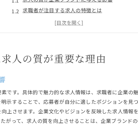
求職者が注目する求人の特徴とは
質の高い求人がもたらす応募者の質向上
企業文化を反映した求人の作成方法
求人を通じた企業理念の効果的な伝達
応募者に選ばれる求人の秘訣
は求人の質が重要な理由
正社員とバイト求人の違いを理解する
正社員求人が求めるものとその設計
響
バイト求人の柔軟性と魅力を引き出す
要素です。具体的で魅力的な求人情報は、求職者に企業の
それぞれの求人が狙うターゲット層
を明示することで、応募者が自分に適したポジションを見
正社員とバイトの求人でのアピールポイント
を向上させます。企業文化やビジョンを反映した求人情報
企業のニーズに応じた求人のカスタマイズ
したがって、求人の質を向上させることは、企業ブランドの
異なる雇用形態における求人の最適化