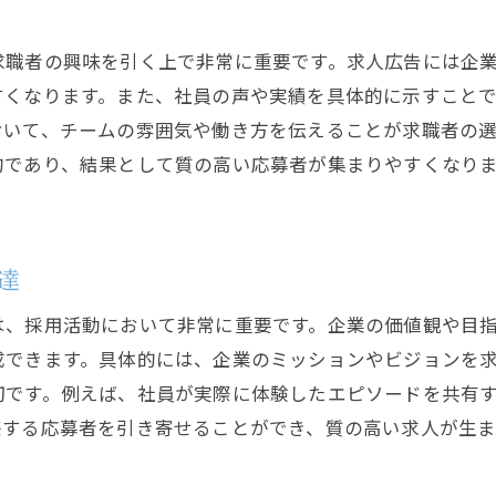
採用後のフォローアップでの定着促進
採用活動で正社員とバイトの魅力をどう伝えるか
求職者の興味を引く上で非常に重要です。求人広告には企
正社員の安定性とキャリア成長のアピール
すくなります。また、社員の声や実績を具体的に示すこと
おいて、チームの雰囲気や働き方を伝えることが求職者の
バイトの柔軟性と多様な経験の魅力
的であり、結果として質の高い応募者が集まりやすくなり
効果的な給与と報酬の提示法
職場環境とチームダイナミクスの紹介
成長機会とスキルアップの可能性を伝える
達
応募者にとっての価値を見つける方法
求人広告を活用して理想の応募者を見つける方法
は、採用活動において非常に重要です。企業の価値観や目
成できます。具体的には、企業のミッションやビジョンを
求人メディアの選び方と活用法
切です。例えば、社員が実際に体験したエピソードを共有
オンライン広告の効果的な活用術
感する応募者を引き寄せることができ、質の高い求人が生ま
求人広告における差別化戦略
応募者のエンゲージメントを高める方法