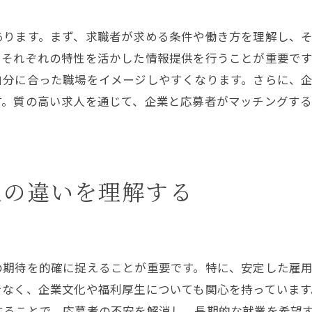
データ分析を用いた広告効果の最適化
あります。まず、求職者が求める条件や働き方を理解し、
オフライン広告との効果的な連携
、それぞれの特性を活かした情報提供を行うことが重要で
採用活動の新常識を押さえて優れた人材を確保する
自分に合った職場をイメージしやすくなります。さらに、
デジタル時代における採用活動の変革
す。質の高い求人を通じて、企業と応募者がマッチングす
リモート面接のメリットとデメリット
多様性と包摂性を重視した採用アプローチ
採用活動におけるAIとテクノロジーの活用
人の違いを理解する
持続可能な採用活動の実現に向けた施策
未来志向の採用戦略で企業成長を促進
応募者に響く求人作成で採用活動を成功に導く
応募者の視点に立った求人の作成方法
の期待を的確に捉えることが重要です。特に、安定した雇
求職者のニーズを反映した内容の充実
でなく、企業文化や福利厚生についても関心を持っていま
応募者のエンゲージメントを高める表現法
することで、応募者の不安を解消し、長期的な就業を希望