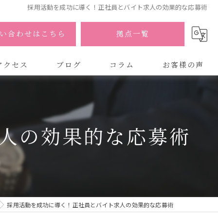
採用活動を成功に導く！正社員とバイト求人の効果的な応募術
い合わせはこちら
拠点一覧
アクセス
ブログ
コラム
お客様の声
式会社AOA
式会社AOA 東京 渋谷オフィス
人の効果的な応募術
式会社AOA 南森町オフィス
採用活動を成功に導く！正社員とバイト求人の効果的な応募術