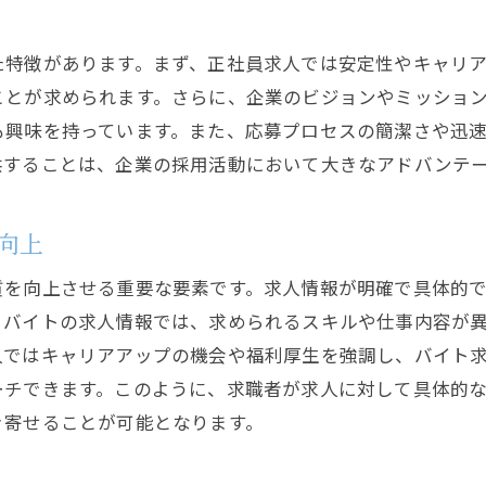
応募者を惹きつける効果的な求人の書き方
魅力的な求人タイトルの作成法
た特徴があります。まず、正社員求人では安定性やキャリ
応募者の心を動かす職務内容の記載
ことが求められます。さらに、企業のビジョンやミッショ
企業ビジョンを伝える求人メッセージ
も興味を持っています。また、応募プロセスの簡潔さや迅
応募者の興味を引く福利厚生の紹介
供することは、企業の採用活動において大きなアドバンテ
具体的なキャリアパスの描き方
求人情報における透明性の重要性
向上
企業ニーズにマッチした応募者を引き寄せる秘訣
質を向上させる重要な要素です。求人情報が明確で具体的
ターゲット層の明確化とその活用
とバイトの求人情報では、求められるスキルや仕事内容が
企業文化に合った人材の見極め方
人ではキャリアアップの機会や福利厚生を強調し、バイト
応募プロセスでの効果的なコミュニケーション
ーチできます。このように、求職者が求人に対して具体的
き寄せることが可能となります。
リファラル採用の利点と活用方法
選考プロセスの透明性を高める方法