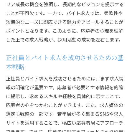
リア成長の機会を強調し、長期的なビジョンを提示する
応募者心理を反映した求人情報の特徴
ことが不可欠です。一方で、バイト求人では、柔軟性や
新たなテクノロジーで応募者心理を分析す
短期的なニーズに即応できる魅力をアピールすることが
る
ポイントとなります。このように、応募者の心理を理解
正社員とバイト求人の違いが企業に与える影響
した上での求人戦略が、採用活動の成功を左右します。
正社員求人の長所と短所
バイト求人が企業にもたらす柔軟性
正社員とバイト求人を成功させるための基
異なる雇用形態が企業文化に与える影響
本戦略
人材確保における正社員とバイトの役割
正社員とバイト求人を成功させるためには、まず求人情
バランスの取れた雇用形態の選び方
報の明確化が重要です。応募者が必要とする情報を的確
企業の成長に貢献する人材戦略
に提示し、求めるスキルや経験を具体的に示すことで、
応募者が求める価値を反映した採用活動の秘訣
応募者の心をつかむことができます。また、求人媒体の
選定も戦略の一部です。若年層が多く集まるSNSや求人
応募者の価値観を反映した求人広告の作成
サイトを活用することで、幅広い応募者層にアプローチ
求職者の求める福利厚生とは
できます。さらに、応募者に対するフィードバックや選