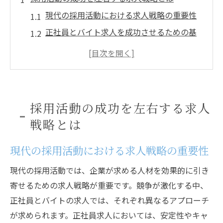
現代の採用活動における求人戦略の重要性
正社員とバイト求人を成功させるための基
本戦略
応募者の多様性に対応した求人アプローチ
採用活動における企業ブランドの構築
求人戦略が企業の成長に与える影響
採用活動の成功を左右する求人
応募者とのコミュニケーションを重視した
戦略とは
求人手法
応募者心理を読み解く求人情報の新潮流
現代の採用活動における求人戦略の重要性
応募者が求める求人情報のトレンド
現代の採用活動では、企業が求める人材を効果的に引き
心理学を活用した求人情報の作成方法
寄せるための求人戦略が重要です。競争が激化する中、
応募者の視点からみた求人広告の効果
正社員とバイトの求人では、それぞれ異なるアプローチ
求人情報が応募者の決定に与える影響
が求められます。正社員求人においては、安定性やキャ