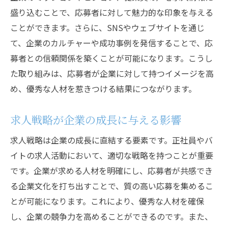
性
盛り込むことで、応募者に対して魅力的な印象を与える
ことができます。さらに、SNSやウェブサイトを通じ
応募者視点を取り入れる必要性
て、企業のカルチャーや成功事例を発信することで、応
応募者のフィードバックを活かした改善策
募者との信頼関係を築くことが可能になります。こうし
求人情報が持つ応募者への影響力
た取り組みは、応募者が企業に対して持つイメージを高
応募者体験を向上させる取り組み
め、優秀な人材を惹きつける結果につながります。
求人プロセスでの応募者視点の活用法
応募者の期待に沿った採用活動を実現する
求人戦略が企業の成長に与える影響
企業文化を打ち出した求人情報がもたらすメリ
求人戦略は企業の成長に直結する要素です。正社員やバ
ット
イトの求人活動において、適切な戦略を持つことが重要
企業文化を伝える求人情報の作り方
です。企業が求める人材を明確にし、応募者が共感でき
応募者に響く企業文化の表現方法
る企業文化を打ち出すことで、質の高い応募を集めるこ
企業文化が採用活動に与えるプラスの影響
とが可能になります。これにより、優秀な人材を確保
し、企業の競争力を高めることができるのです。また、
応募者に対する企業文化の透明性を確保す