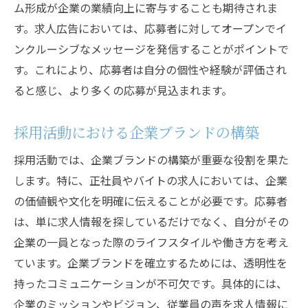
ム形成が企業の業績向上に寄与することも期待されま
多様な働き方を実現するための企業の取り
す。求人広告においては、応募者に対してオープンでイ
組み
ンクルーシブなメッセージを発信することがポイントで
面接だけではない！採用活動における新たなア
す。これにより、応募者は自分の個性や経験が評価され
プローチ
ると感じ、より多くの応募が見込まれます。
面接以外の採用活動での効果的手法
オンラインプラットフォームを活用した採
採用活動における企業ブランドの構築
用活動
採用活動では、企業ブランドの構築が重要な役割を果た
応募者と企業の相互理解を深める新しい方
します。特に、正社員やバイトの求人においては、企業
法
の価値観や文化を明確に伝えることが必要です。応募者
インフォーマルな採用イベントの効果
は、単に求人情報を探しているだけでなく、自分がその
採用活動におけるソーシャルメディアの役
企業の一員となった際のライフスタイルや働き方を考え
割
ています。企業ブランドを確立するためには、透明性を
応募者にリーチするための最新の採用技術
持ったコミュニケーションが不可欠です。具体的には、
求人活動で失敗しないための応募者視点の重要
企業のミッションやビジョン、従業員の声を求人情報に