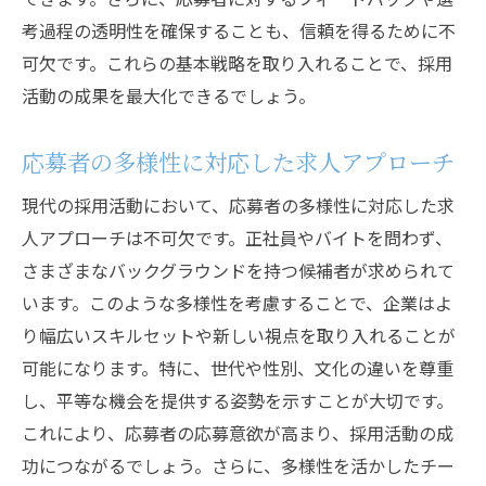
企業のビジョンと応募者の価値観を一致さ
考過程の透明性を確保することも、信頼を得るために不
せる
可欠です。これらの基本戦略を取り入れることで、採用
応募者が魅力を感じる企業メッセージの伝
活動の成果を最大化できるでしょう。
え方
価値を共有することで応募者を引きつける
応募者の多様性に対応した求人アプローチ
応募者のニーズに応える採用活動の実践方
現代の採用活動において、応募者の多様性に対応した求
法
人アプローチは不可欠です。正社員やバイトを問わず、
ライフスタイルに合わせた柔軟な求人の提案
さまざまなバックグラウンドを持つ候補者が求められて
ライフスタイルに応じた求人の重要性
います。このような多様性を考慮することで、企業はよ
柔軟な働き方を提供する求人戦略
り幅広いスキルセットや新しい視点を取り入れることが
多様なライフスタイルに対応した求人情報
可能になります。特に、世代や性別、文化の違いを尊重
フレキシブルな勤務時間が応募者に与える
し、平等な機会を提供する姿勢を示すことが大切です。
影響
これにより、応募者の応募意欲が高まり、採用活動の成
功につながるでしょう。さらに、多様性を活かしたチー
ライフステージに合わせた求人コンセプト