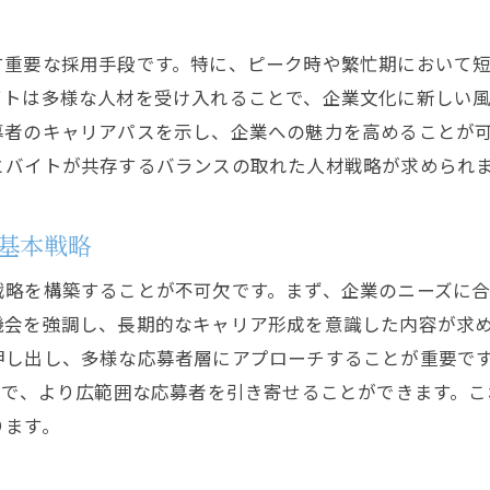
求人戦略で採用活動を成功に導くためのポイント
多様な媒体を駆使した求人戦略
す重要な採用手段です。特に、ピーク時や繁忙期において
正社員とバイトのニーズに合わせたアプローチ
イトは多様な人材を受け入れることで、企業文化に新しい
デジタル時代の採用活動の変革
募者のキャリアパスを示し、企業への魅力を高めることが
応募者データを活用した戦略的求人
とバイトが共存するバランスの取れた人材戦略が求められ
採用活動のPDCAサイクルを回す方法
長期的視点で考える求人戦略の重要性
基本戦略
応募者を引きつける求人情報の作成方法とは
戦略を構築することが不可欠です。まず、企業のニーズに
応募者の関心を引く求人情報の要素
機会を強調し、長期的なキャリア形成を意識した内容が求
正社員とバイトそれぞれの効果的な募集要項
押し出し、多様な応募者層にアプローチすることが重要で
魅力的な職場環境を伝える求人の書き方
とで、より広範囲な応募者を引き寄せることができます。
ります。
求人情報における誠実さと透明性の重要性
応募者の期待を超える求人情報を提供する