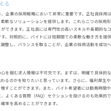
える
採用活動における応募者の声を反映する方法
正社員とバイト求人成功のために必要な採用活動の要
は、企業の採用戦略において非常に重要です。正社員採用
採用担当者が知っておくべき市場動向
す柔軟なソリューションを提供します。これら二つの採用
とができます。正社員には専門性の高いスキルや長期的な
正社員とバイトそれぞれに必要なスキルセット
です。対照的に、バイトには短期間での柔軟な働き方を提
応募者のモチベーションを高める採用手法
に調整し、バランスを取ることが、企業の採用活動を成功
文化適合を考慮した採用活動の重要性
柔軟な勤務条件がもたらす採用効果
継続的な採用活動の改善プロセス
効果的な採用活動で企業の未来を築くための方法
の心を掴む求人情報は不可欠です。まずは、明確で具体的
携わるのかを知りたいと思っています。さらに、福利厚生
持続可能な採用活動の構築法
を増すことができます。また、バイト希望者には勤務時間
採用活動におけるリーダーシップの役割
、よくある質問（FAQ）セクションを設けるのも効果的
社内チームと協力した採用戦略
る確率を高めることができます。
正社員とバイトの採用活動における成功事例