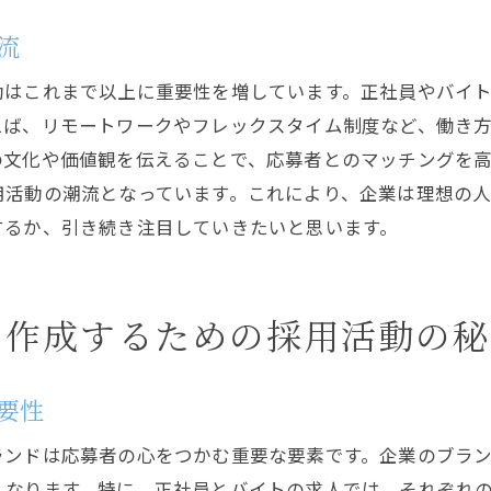
採用活動の成果を測るための指標
流
応募者との長期的な関係を築くための手段
動はこれまで以上に重要性を増しています。正社員やバイ
採用活動のトレンドを抑えた求人戦略の立て方
えば、リモートワークやフレックスタイム制度など、働き
デジタル化がもたらす採用活動の変化
の文化や価値観を伝えることで、応募者とのマッチングを
SNSを活用した求人広告の新しい形
用活動の潮流となっています。これにより、企業は理想の
正社員バイトの採用活動におけるAIの活用
するか、引き続き注目していきたいと思います。
最新の採用活動ツールとその効果
応募者体験を重視した採用戦略
を作成するための採用活動の秘
トレンドを先取りするための情報収集法
応募者の心を掴む正社員とバイト求人の成功法
応募者のニーズに応える応募受付システム
要性
ポジティブな企業イメージを作る採用活動
ランドは応募者の心をつかむ重要な要素です。企業のブラ
求人情報におけるストーリーテリングの活用
くなります。特に、正社員とバイトの求人では、それぞれ