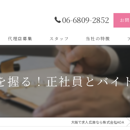
06-6809-2852
お問
代理店募集
スタッフ
当社の特徴
代理店
株
制作
株
を握る！正社員とバイ
バイトル
株
会社
デザイン
大阪で求人広告なら株式会社AOA