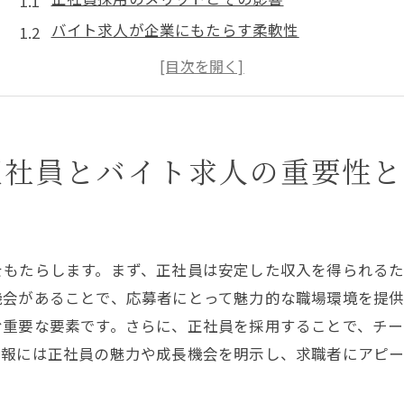
バイト求人が企業にもたらす柔軟性
採用活動の効果を最大化するための基本戦略
正社員とバイトの求人バランスを考える
応募者に刺さる求人情報の基本とは
人材不足時代の採用活動の新しい潮流
正社員とバイト求人の重要性と
魅力的な求人情報を作成するための採用活動の秘訣
求人情報における企業ブランドの重要性
ターゲット層を意識した求人メッセージの作成
をもたらします。まず、正社員は安定した収入を得られる
正社員とバイトへの的確な情報提供法
機会があることで、応募者にとって魅力的な職場環境を提
求人情報におけるビジュアルの活用術
む重要な要素です。さらに、正社員を採用することで、チ
応募者心理を理解した求人情報作成テクニック
情報には正社員の魅力や成長機会を明示し、求職者にアピー
効果的な求人情報を作るためのチェックポイント