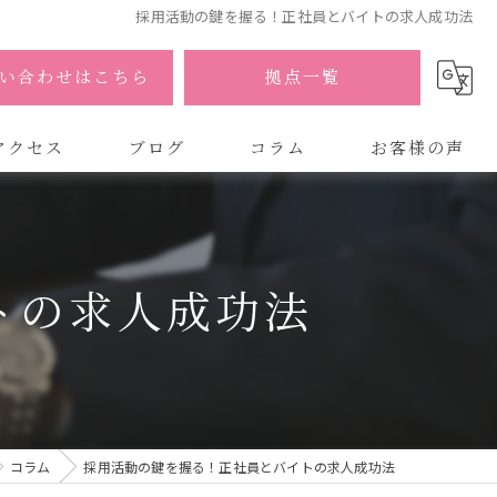
採用活動の鍵を握る！正社員とバイトの求人成功法
い合わせはこちら
拠点一覧
アクセス
ブログ
コラム
お客様の声
式会社AOA
式会社AOA 東京 渋谷オフィス
トの求人成功法
式会社AOA 南森町オフィス
コラム
採用活動の鍵を握る！正社員とバイトの求人成功法