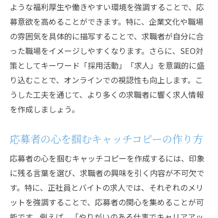
ような福利厚生や働きやすい環境を強調することで、応
正社員とバイトの求人で効果的に応募を促す方
募意欲を高めることができます。特に、企業文化や職場
法
の雰囲気を具体的に描写することで、求職者が自分に合
ターゲット別アプローチの重要性
った職場をイメージしやすくなります。さらに、SEO対
求人情報の掲載媒体の選び方
策としてキーワード「採用活動」「求人」を意識的に盛
SNSを活用した応募促進法
り込むことで、オンラインでの視認性も向上します。こ
応募者の興味を引くストーリーテリング
うした工夫を通じて、より多くの求職者に響く求人情報
を作成しましょう。
応募前に信頼を築く方法
応募後のフォローアップと対応策
応募者の心を掴むキャッチコピーの作り方
採用活動で企業の未来を切り開く求人情報の重
要性
応募者の心を掴むキャッチコピーを作成するには、印象
に残る言葉を選び、求職者の興味を引く内容が不可欠で
企業ブランディングと採用活動の連携
す。特に、正社員とバイトの求人では、それぞれのメリ
長期的な視点での求人戦略構築
ットを強調することで、応募者の関心を集めることが可
求人情報から読み取れる企業の未来像
能です。例えば、「やりがいのある仕事でキャリアアッ