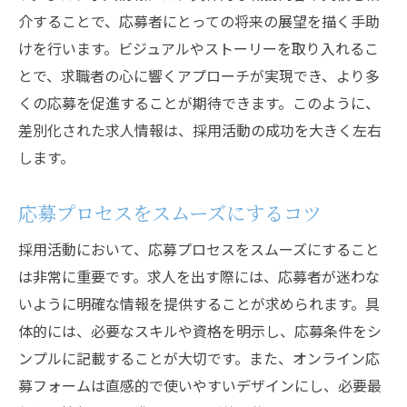
法
介することで、応募者にとっての将来の展望を描く手助
けを行います。ビジュアルやストーリーを取り入れるこ
応募者にストーリーを提供する求人
とで、求職者の心に響くアプローチが実現でき、より多
感情に訴求するメッセージング
くの応募を促進することが期待できます。このように、
直接応募者と繋がるマーケティング手法
差別化された求人情報は、採用活動の成功を大きく左右
応募者の心理を理解する情報提供
します。
採用過程での候補者体験の最適化
応募者のリアルな声を反映した求人
応募プロセスをスムーズにするコツ
採用活動において、応募プロセスをスムーズにすること
は非常に重要です。求人を出す際には、応募者が迷わな
いように明確な情報を提供することが求められます。具
体的には、必要なスキルや資格を明示し、応募条件をシ
ンプルに記載することが大切です。また、オンライン応
募フォームは直感的で使いやすいデザインにし、必要最