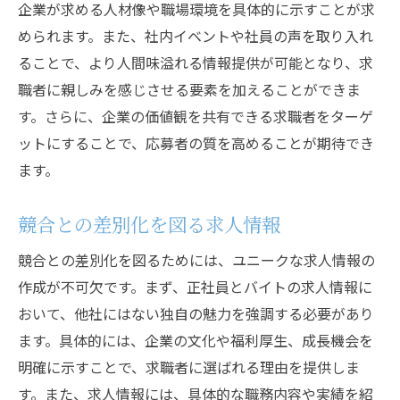
企業が求める人材像や職場環境を具体的に示すことが求
デジタルツールを活用した応募管理
められます。また、社内イベントや社員の声を取り入れ
柔軟な採用戦略で応募者数を最大化
ることで、より人間味溢れる情報提供が可能となり、求
採用活動のタイムマネジメント
職者に親しみを感じさせる要素を加えることができま
す。さらに、企業の価値観を共有できる求職者をターゲ
人材の質を高めるための工夫
ットにすることで、応募者の質を高めることが期待でき
応募者の意欲を引き出す面接テクニック
ます。
企業の成長を支える採用活動の求人アプローチ
成長戦略に沿った求人の考え方
競合との差別化を図る求人情報
採用活動を通じて企業文化を広める
競合との差別化を図るためには、ユニークな求人情報の
未来を見据えた人材育成の重要性
作成が不可欠です。まず、正社員とバイトの求人情報に
持続可能な採用活動の実施法
おいて、他社にはない独自の魅力を強調する必要があり
ダイバーシティを促進する求人情報
ます。具体的には、企業の文化や福利厚生、成長機会を
成功する採用活動のベンチマーク
明確に示すことで、求職者に選ばれる理由を提供しま
応募者に響く求人情報を用いた採用活動の成功
す。また、求人情報には、具体的な職務内容や実績を紹