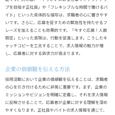
採用活動におけるデータ活用のメリット
プを目指す正社員」や「フレキシブルな時間で働けるバ
企業ビジョンを反映した求人情報
イト」といった具体的な描写は、求職者の心に響きやす
将来性のある人材を引き寄せるために
いです。さらに、応募を促すための緊急性を持たせるフ
応募者の心を掴む求人情報で採用活動を成功に
レーズを加えることも効果的です。「今すぐ応募！人数
導く
限定」といった表現は、行動を促進します。こうしたキ
応募者のニーズを捉えた求人の工夫
ャッチコピーを工夫することで、求人情報の魅力が増
し、応募者に対する訴求力が高まります。
エンゲージメントを高める情報発信
視覚的に訴える求人コンテンツの作成
企業の価値観を伝える方法
信頼を築くための透明性ある情報提供
採用活動において企業の価値観を伝えることは、求職者
応募者に寄り添ったコミュニケーション
の心を引き付けるために非常に重要です。まず、企業の
採用成功事例から学ぶ応募戦略
ミッションやビジョンを明確に定義し、それを求人情報
正社員とバイトの応募戦略で採用活動を効率化
に反映させることで、応募者が企業に対する理解を深め
する手法
やすくなります。正社員やバイトの求人情報を通じて、
効率的な採用プロセス構築のポイント