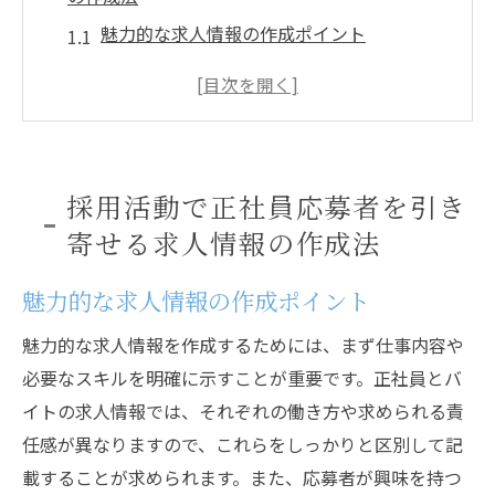
魅力的な求人情報の作成ポイント
応募者の心を掴むキャッチコピーの作り方
企業の価値観を伝える方法
競合との差別化を図る求人情報
応募プロセスをスムーズにするコツ
採用活動で正社員応募者を引き
採用活動で求められる柔軟な採用条件
寄せる求人情報の作成法
バイト求人で応募者を魅了する採用戦略の極意
魅力的な求人情報の作成ポイント
バイト求人のターゲット設定法
柔軟なシフトと働きやすさの提案
魅力的な求人情報を作成するためには、まず仕事内容や
応募者の視点を考慮した求人作成
必要なスキルを明確に示すことが重要です。正社員とバ
短期間で成果を上げる採用活動
イトの求人情報では、それぞれの働き方や求められる責
任感が異なりますので、これらをしっかりと区別して記
バイト応募者に響く報酬や特典
載することが求められます。また、応募者が興味を持つ
企業文化を反映したバイト求人情報