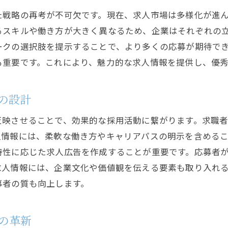
バイト応募の多様化に対応する施策
た戦略の再考が不可欠です。現在、求人市場は多様化が進ん
るスキルや働き方が大きく異なるため、企業はそれぞれの
ハイブリッドワーク文化の普及と採用活動
ークの選択肢を提示することで、より多くの応募が期待で
地域特性に応じた採用戦略の構築
も重要です。これにより、魅力的な求人情報を提供し、優
の設計
反映させることで、効果的な採用活動に繋がります。求職
人情報には、柔軟な働き方やキャリアパスの明示を含める
特性に応じた求人広告を作成することが重要です。応募者
求人情報には、企業文化や価値観を伝える要素も取り入れ
募者の質も向上します。
の革新