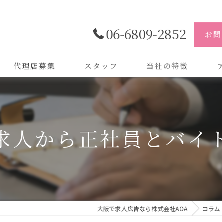
06-6809-2852
お問
代理店募集
スタッフ
当社の特徴
代理店
株
制作
株
求人から正社員とバイ
バイトル
株
会社
デザイン
大阪で求人広告なら株式会社AOA
コラム