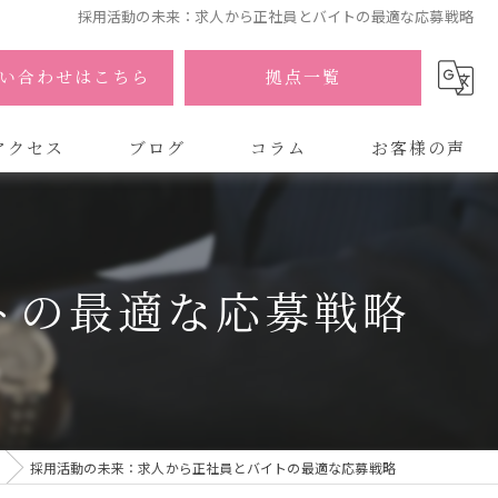
採用活動の未来：求人から正社員とバイトの最適な応募戦略
い合わせはこちら
拠点一覧
アクセス
ブログ
コラム
お客様の声
式会社AOA
式会社AOA 東京 渋谷オフィス
トの最適な応募戦略
式会社AOA 南森町オフィス
採用活動の未来：求人から正社員とバイトの最適な応募戦略