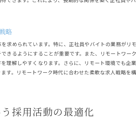
期待できます。これにより、長期的な関係を築く正社員や
グローバルな人材獲得戦略
ピアリクルートメントの効果的な活用
求人と採用の戦略的シナジーが企業を強化する
戦略
多部門協力による効果的な採用戦略
革を求められています。特に、正社員やバイトの業務がリ
ブランド価値を高める採用活動
チできるようにすることが重要です。また、リモートワー
企業の将来戦略と一致した人材獲得
方を理解しやすくなります。さらに、リモート環境でも企
採用活動が企業文化に与える影響
きます。リモートワーク時代に合わせた柔軟な求人戦略を
組織の成長を促進する採用の役割
継続的な採用改善プロセスの構築
多様な雇用形態に対応した採用活動の展望
伴う採用活動の最適化
契約社員や派遣社員の採用戦略
柔軟な勤務時間制度の導入
多様な働き方への対応が求められる背景