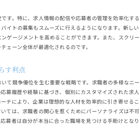
応募者を引き寄せるための求人作成の秘訣
魅力的な求人タイトルの作成法
欠です。特に、求人情報の配信や応募者の管理を効率化す
ビジュアルコンテンツで差別化を図る
、バイトの募集もスムーズに行えるようになります。新し
求職者に響く価値提案の明確化
エンゲージメントを高めることができます。また、スクリ
SEOを活用した求人情報の展開
ーチェーン全体が最適化されるのです。
ソーシャルメディアを活用した応募者の引き寄せ
応募動機を高める企業情報の発信
らす利点
正社員とバイトの採用活動成功のための鍵
おいて競争優位を生む重要な戦略です。求職者の多様なニ
異なる雇用形態のニーズを理解する
の応募履歴や経験に基づき、個別にカスタマイズされた求
柔軟な働き方を提案する採用戦略
ローチにより、企業は理想的な人材を効率的に引き寄せる
バイト採用のためのターゲット広告戦略
おいては、求職者の関心を惹くためにパーソナライズは不
、応募者は自分が本当に合った職場を見つける手助けとな
正社員候補者の長期的キャリアビジョンを示す
研修プログラムが採用に与える影響