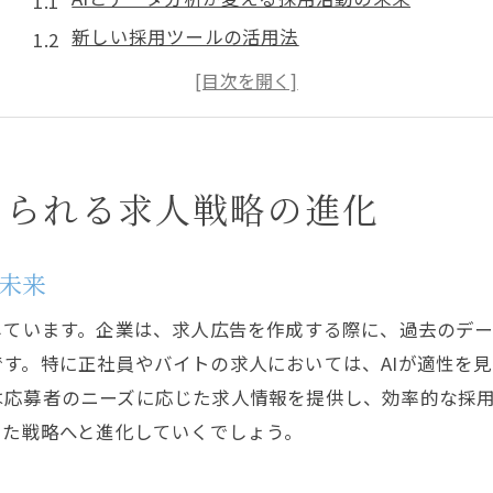
新しい採用ツールの活用法
求人情報のパーソナライズ化がもたらす利点
非伝統的な求人チャネルの活用
企業文化とのマッチングを重視した戦略
リモートワーク時代に適応した求人戦略
められる求人戦略の進化
求人市場の変化に伴う採用活動の最適化
市場動向を捉えた採用戦略の再考
の未来
応募者のニーズを反映する求人情報の設計
しています。企業は、求人広告を作成する際に、過去のデ
競争優位を確立するための採用活動の革新
す。特に正社員やバイトの求人においては、AIが適性を
フリーランスやギグワーカーの採用戦略
は応募者のニーズに応じた求人情報を提供し、効率的な採
求められるスキルセットの変化に対応する方法
した戦略へと進化していくでしょう。
採用活動における柔軟性の重要性