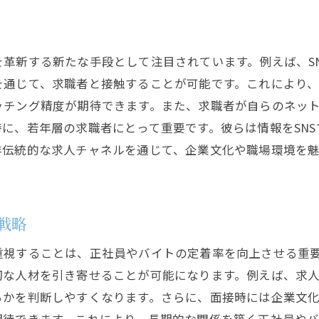
採用後の定着率を高める施策
求人活動における応募プロセスの効果的な設計
応募者体験を向上させるプロセスの設計
革新する新たな手段として注目されています。例えば、S
を通じて、求職者と接触することが可能です。これにより
モバイルフレンドリーな応募フォームの作成
ッチング精度が期待できます。また、求職者が自らのネッ
応募者フィードバックを活用したプロセス改善
に、若年層の求職者にとって重要です。彼らは情報をSN
面接のデジタル化がもたらす効率向上
非伝統的な求人チャネルを通じて、企業文化や職場環境を
自動化ツールを駆使した応募管理
応募者データを活用した選考プロセス
採用活動の未来を切り開く新しいアプローチ
戦略
リモート採用の新基準
重視することは、正社員やバイトの定着率を向上させる重
多様性を重視した採用アプローチ
切な人材を引き寄せることが可能になります。例えば、求
エンゲージメントを高める採用イベントの企画
るかを判断しやすくなります。さらに、面接時には企業文
技術革新がもたらす採用の変化