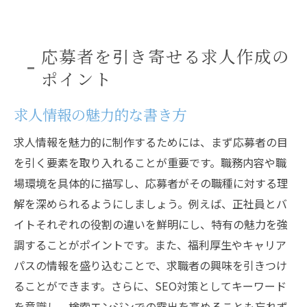
応募者を引き寄せる求人作成の
ポイント
求人情報の魅力的な書き方
求人情報を魅力的に制作するためには、まず応募者の目
を引く要素を取り入れることが重要です。職務内容や職
場環境を具体的に描写し、応募者がその職種に対する理
解を深められるようにしましょう。例えば、正社員とバ
イトそれぞれの役割の違いを鮮明にし、特有の魅力を強
調することがポイントです。また、福利厚生やキャリア
パスの情報を盛り込むことで、求職者の興味を引きつけ
ることができます。さらに、SEO対策としてキーワード
を意識し、検索エンジンでの露出を高めることも忘れず