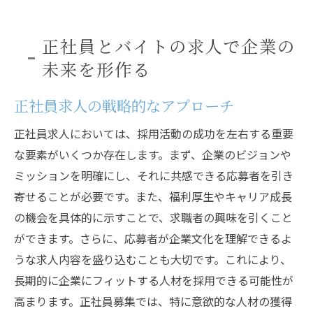
正社員とバイトの求人で企業の
未来を形作る
正社員求人の戦略的なアプローチ
正社員求人においては、採用活動の成功を左右する重要
な要素がいくつか存在します。まず、企業のビジョンや
ミッションを明確にし、それに共感できる応募者を引き
寄せることが必要です。また、福利厚生やキャリア成長
の機会を具体的に示すことで、求職者の興味を引くこと
ができます。さらに、応募者が企業文化を理解できるよ
うな求人内容を盛り込むことも大切です。これにより、
長期的に企業にフィットする人材を採用できる可能性が
高まります。正社員募集では、特に意欲的な人材の獲得