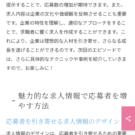
提示することで、応募数の増加が期待できます。また、
求人内容は企業の文化や価値観を反映させることも重要
です。企業の特性を理解し、適切なアプローチをするこ
とで、求職者に響く求人を作成することができます。こ
れにより、企業は理想的な人材を引き寄せ、さらなる成
長を遂げることができるのです。次回のエピソードで
は、さらに具体的なテクニックや事例を紹介していきま
すので、お楽しみに！
魅力的な求人情報で応募者を増
やす方法
応募者を引き寄せる求人情報のデザイン
求人情報のデザインは、応募者を引き寄せるための重要