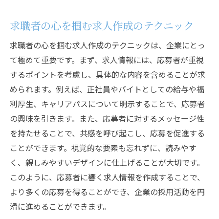
求職者の心を掴む求人作成のテクニック
求職者の心を掴む求人作成のテクニックは、企業にとっ
て極めて重要です。まず、求人情報には、応募者が重視
するポイントを考慮し、具体的な内容を含めることが求
められます。例えば、正社員やバイトとしての給与や福
利厚生、キャリアパスについて明示することで、応募者
の興味を引きます。また、応募者に対するメッセージ性
を持たせることで、共感を呼び起こし、応募を促進する
ことができます。視覚的な要素も忘れずに、読みやす
く、親しみやすいデザインに仕上げることが大切です。
このように、応募者に響く求人情報を作成することで、
より多くの応募を得ることができ、企業の採用活動を円
滑に進めることができます。