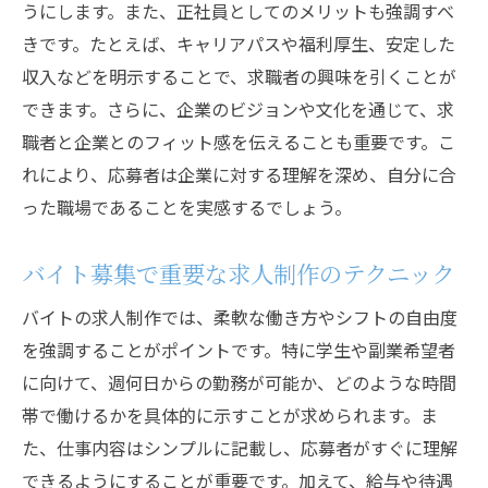
うにします。また、正社員としてのメリットも強調すべ
きです。たとえば、キャリアパスや福利厚生、安定した
収入などを明示することで、求職者の興味を引くことが
できます。さらに、企業のビジョンや文化を通じて、求
職者と企業とのフィット感を伝えることも重要です。こ
れにより、応募者は企業に対する理解を深め、自分に合
った職場であることを実感するでしょう。
バイト募集で重要な求人制作のテクニック
バイトの求人制作では、柔軟な働き方やシフトの自由度
を強調することがポイントです。特に学生や副業希望者
に向けて、週何日からの勤務が可能か、どのような時間
帯で働けるかを具体的に示すことが求められます。ま
た、仕事内容はシンプルに記載し、応募者がすぐに理解
できるようにすることが重要です。加えて、給与や待遇