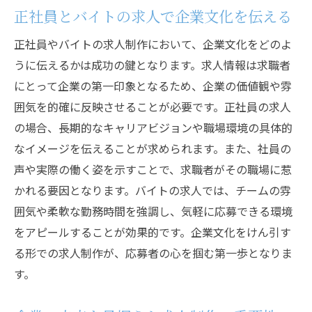
正社員とバイトの求人で企業文化を伝える
正社員やバイトの求人制作において、企業文化をどのよ
うに伝えるかは成功の鍵となります。求人情報は求職者
にとって企業の第一印象となるため、企業の価値観や雰
囲気を的確に反映させることが必要です。正社員の求人
の場合、長期的なキャリアビジョンや職場環境の具体的
なイメージを伝えることが求められます。また、社員の
声や実際の働く姿を示すことで、求職者がその職場に惹
かれる要因となります。バイトの求人では、チームの雰
囲気や柔軟な勤務時間を強調し、気軽に応募できる環境
をアピールすることが効果的です。企業文化をけん引す
る形での求人制作が、応募者の心を掴む第一歩となりま
す。