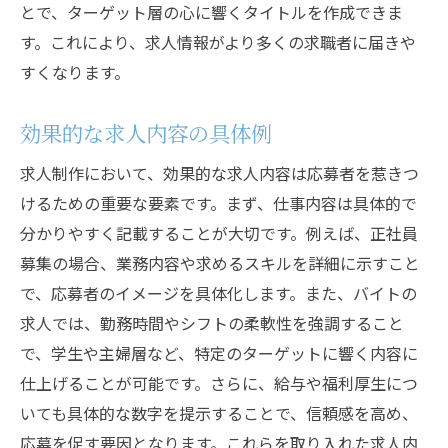
とで、ターゲット層の心に響くタイトルを作成できま
す。これにより、求人情報がより多くの求職者に届きや
すくなります。
効果的な求人内容の具体例
求人制作において、効果的な求人内容は応募者を惹きつ
けるための重要な要素です。まず、仕事内容は具体的で
分かりやすく記載することが大切です。例えば、正社員
募集の場合、業務内容や求めるスキルを詳細に示すこと
で、応募者のイメージを具体化します。また、バイトの
求人では、勤務時間やシフトの柔軟性を強調すること
で、学生や主婦層など、特定のターゲットに響く内容に
仕上げることが可能です。さらに、給与や福利厚生につ
いても具体的な数字を提示することで、信頼感を高め、
応募を促す要因となります。これらを取り入れた求人内