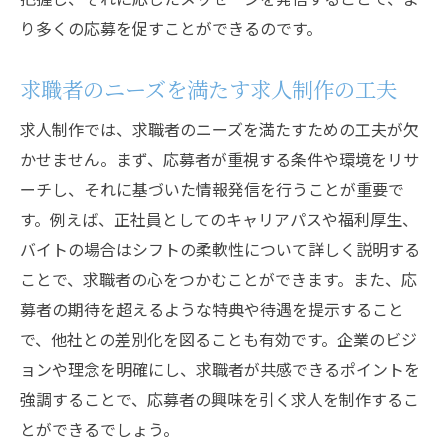
り多くの応募を促すことができるのです。
求職者のニーズを満たす求人制作の工夫
求人制作では、求職者のニーズを満たすための工夫が欠
かせません。まず、応募者が重視する条件や環境をリサ
ーチし、それに基づいた情報発信を行うことが重要で
す。例えば、正社員としてのキャリアパスや福利厚生、
バイトの場合はシフトの柔軟性について詳しく説明する
ことで、求職者の心をつかむことができます。また、応
募者の期待を超えるような特典や待遇を提示すること
で、他社との差別化を図ることも有効です。企業のビジ
ョンや理念を明確にし、求職者が共感できるポイントを
強調することで、応募者の興味を引く求人を制作するこ
とができるでしょう。