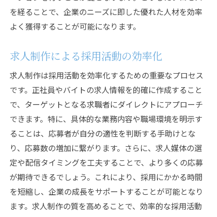
を経ることで、企業のニーズに即した優れた人材を効率
企業ブランドを反映する求人情報
よく獲得することが可能になります。
求職者の興味を引くクリエイティブな求人
応募者との最初の接点としての求人情報
求人制作による採用活動の効率化
求人制作におけるパーソナライゼーション
求人制作は採用活動を効率化するための重要なプロセス
応募者に共感される求人情報の提供
です。正社員やバイトの求人情報を的確に作成すること
で、ターゲットとなる求職者にダイレクトにアプローチ
できます。特に、具体的な業務内容や職場環境を明示す
ることは、応募者が自分の適性を判断する手助けとな
り、応募数の増加に繋がります。さらに、求人媒体の選
定や配信タイミングを工夫することで、より多くの応募
が期待できるでしょう。これにより、採用にかかる時間
を短縮し、企業の成長をサポートすることが可能となり
ます。求人制作の質を高めることで、効率的な採用活動