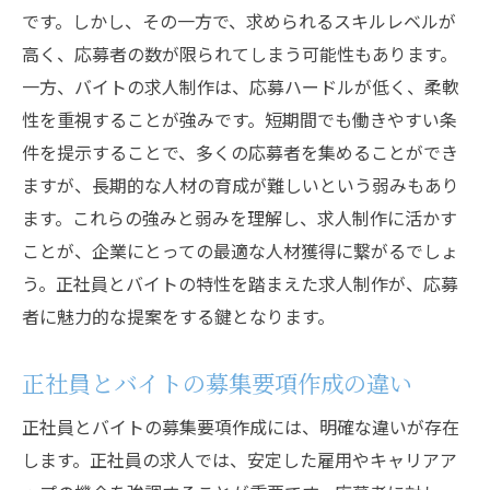
です。しかし、その一方で、求められるスキルレベルが
高く、応募者の数が限られてしまう可能性もあります。
一方、バイトの求人制作は、応募ハードルが低く、柔軟
性を重視することが強みです。短期間でも働きやすい条
件を提示することで、多くの応募者を集めることができ
ますが、長期的な人材の育成が難しいという弱みもあり
ます。これらの強みと弱みを理解し、求人制作に活かす
ことが、企業にとっての最適な人材獲得に繋がるでしょ
う。正社員とバイトの特性を踏まえた求人制作が、応募
者に魅力的な提案をする鍵となります。
正社員とバイトの募集要項作成の違い
正社員とバイトの募集要項作成には、明確な違いが存在
します。正社員の求人では、安定した雇用やキャリアア