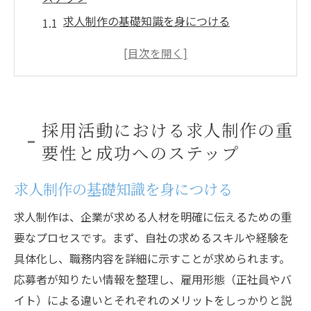
求人制作の基礎知識を身につける
採用活動成功の鍵となる求人制作とは
求人制作が企業にもたらす影響とその重要
性
成功する求人制作のプロセスを理解する
採用活動における求人制作の重
求人制作による採用活動の効率化
要性と成功へのステップ
求人制作成功事例から学ぶポイント
応募者を引き寄せる求人作成のポイント
求人制作の基礎知識を身につける
求人情報の魅力的な書き方
求人制作は、企業が求める人材を明確に伝えるための重
応募者に響く求人タイトルの作り方
要なプロセスです。まず、自社の求めるスキルや経験を
効果的な求人内容の具体例
具体化し、職務内容を詳細に示すことが求められます。
求職者が注目する求人情報の要素
応募者が知りたい情報を整理し、雇用形態（正社員やバ
イト）による違いとそれぞれのメリットをしっかりと説
応募者が求める求人情報の見せ方