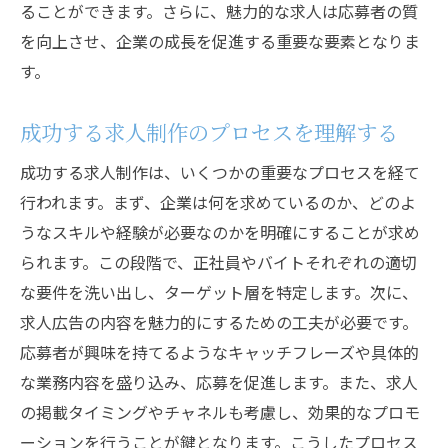
求人情報における効果的なビジュアル活用
ることができます。さらに、魅力的な求人は応募者の質
SNSを活用した求人情報の拡散法
を向上させ、企業の成長を促進する重要な要素となりま
求人情報で企業の魅力を伝える方法
す。
応募者が求める求人情報の特徴
成功する求人制作のプロセスを理解する
求人情報の改善で応募者数を増やす
採用活動を成功に導く求人制作の基本
成功する求人制作は、いくつかの重要なプロセスを経て
行われます。まず、企業は何を求めているのか、どのよ
求人制作における基本的なステップ
うなスキルや経験が必要なのかを明確にすることが求め
効果的な求人情報の基準を設定する
られます。この段階で、正社員やバイトそれぞれの適切
求人制作で知っておくべき法律と倫理
な要件を洗い出し、ターゲット層を特定します。次に、
求人制作の基本技術をマスターする
求人広告の内容を魅力的にするための工夫が必要です。
成功する求人制作のための準備
応募者が興味を持てるようなキャッチフレーズや具体的
求人制作の基本から応用へ進む
な業務内容を盛り込み、応募を促進します。また、求人
応募者の心を掴む求人制作の戦略
の掲載タイミングやチャネルも考慮し、効果的なプロモ
ーションを行うことが鍵となります。こうしたプロセス
応募者の心理を理解した求人制作