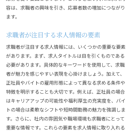
容は、求職者の興味を引き、応募者数の増加につながり
ます。
求職者が注目する求人情報の要素
求職者が注目する求人情報には、いくつかの重要な要素
があります。まず、求人タイトルは目を引くものである
必要があります。具体的なキーワードを使用して、求職
者が魅力を感じやすい表現を心掛けましょう。加えて、
正社員やバイトの雇用形態によって異なる求める条件や
特徴を明示することも大切です。例えば、正社員の場合
はキャリアアップの可能性や福利厚生の充実度を、バイ
トの場合は柔軟なシフトや短時間勤務の魅力を強調しま
す。さらに、社内の雰囲気や職場環境も求職者にとって
重要な情報です。これらの要素を求人情報に取り入れる