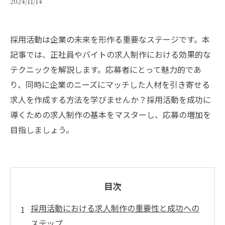
2024/11/14
採用活動は企業の未来を形作る重要なステージです。本
記事では、正社員やバイトの求人制作における効果的な
テクニックを解説します。応募者にとって魅力的であ
り、同時に企業のニーズにマッチした人材を引き寄せる
求人を作成する方法を学びませんか？採用活動を成功に
導くための求人制作の基本をマスターし、応募の増加を
目指しましょう。
目次
採用活動における求人制作の重要性と成功への
ステップ