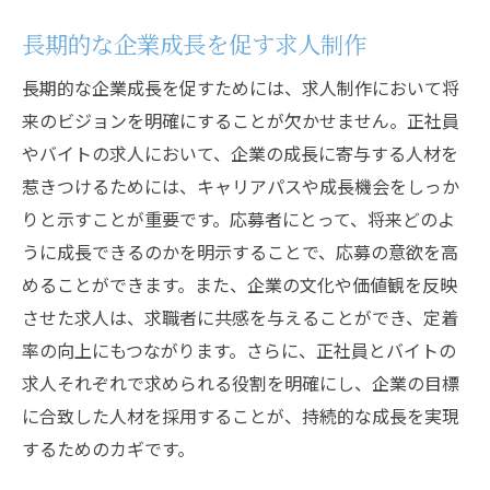
長期的な企業成長を促す求人制作
長期的な企業成長を促すためには、求人制作において将
来のビジョンを明確にすることが欠かせません。正社員
やバイトの求人において、企業の成長に寄与する人材を
惹きつけるためには、キャリアパスや成長機会をしっか
りと示すことが重要です。応募者にとって、将来どのよ
うに成長できるのかを明示することで、応募の意欲を高
めることができます。また、企業の文化や価値観を反映
させた求人は、求職者に共感を与えることができ、定着
率の向上にもつながります。さらに、正社員とバイトの
求人それぞれで求められる役割を明確にし、企業の目標
に合致した人材を採用することが、持続的な成長を実現
するためのカギです。