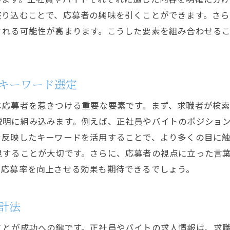
採用活動のROIを高めるための指標設定
り込むことで、応募者の興味を引くことができます。さら
される可能性が高まります。こうした要素を組み合わせる
データ分析を通じた人材プールの形成
システムで得たインサイトを活用した戦略変更
キーワード選定
は応募者を惹きつける重要な要素です。まず、求職者が検
説明に組み込みます。例えば、正社員やバイトのポジショ
を反映したキーワードを活用することで、より多くの目に
視することが大切です。さらに、応募者の視点に立った言
、応募率を向上させる効果も期待できるでしょう。
計法
ことが成功への鍵です。正社員やバイトの求人情報は、求