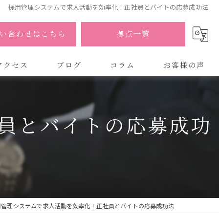
採用管理システムで求人活動を効率化！正社員とバイトの応募成功法
い合わせはこちら
拠点一覧
アクセス
ブログ
コラム
お客様の声
式会社AOA
員とバイトの応募成功
式会社AOA 東京 渋谷オフィス
式会社AOA 南森町オフィス
用管理システムで求人活動を効率化！正社員とバイトの応募成功法