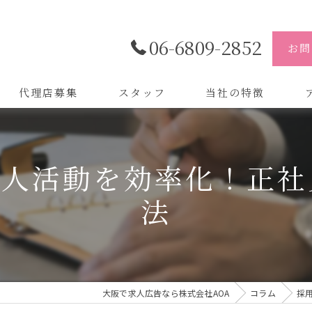
06-6809-2852
お問
代理店募集
スタッフ
当社の特徴
代理店
株
求人活動を効率化！正社
制作
株
法
バイトル
株
会社
デザイン
大阪で求人広告なら株式会社AOA
コラム
採