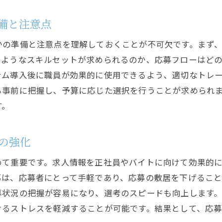
正社員とバイトの応募をスムーズにするシステムの選び
正社員とバイトの求人に適したシステム機能の比較
備と注意点
応募者体験を向上させるUI/UXの重要性
かの準備と注意点を理解しておくことが不可欠です。まず
システム選定時に考慮すべきコストと効果
のようなスキルセットが求められるのか、応募フローはど
業界別おすすめ採用管理システムの特徴
テム導入後に職員が効果的に使用できるよう、適切なトレ
応募者データの安全性を考慮したシステム選び
も事前に把握し、予算に応じた選択を行うことが求められ
す。
将来性を見据えたシステムの拡張性と柔軟性
効率的な採用活動を実現する最新のシステム紹介
の強化
今注目の革新的な採用管理システムトップ3
AIを活用した採用プロセスの自動化事例
めて重要です。求人情報を正社員やバイトに向けて効果的
クラウドベースシステムがもたらす利便性
募は、応募者にとって手軽であり、応募の敷居を下げるこ
募状況の把握が容易になり、選考のスピードも向上します
モバイル対応システムでの採用活動のメリット
けるストレスを軽減することが可能です。結果として、応
グローバル採用に対応した多言語システムの活用法