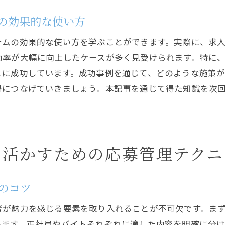
採用管理システムによるブランド価値の向上
の効果的な使い方
応募率向上を目指すシステム活用のポイント
テムの効果的な使い方を学ぶことができます。実際に、求
バイトと正社員の応募を成功に導く戦略的システム活用
効率が大幅に向上したケースが多く見受けられます。特に
バイトと正社員それぞれに適した採用戦略
とに成功しています。成功事例を通じて、どのような施策
ターゲット層に合わせたシステムのカスタマイズ
得につなげていきましょう。本記事を通じて得た知識を次
応募者層の特性分析と戦略のチューニング
システムを用いた採用キャンペーンの効果測定
バイトと正社員の採用成功事例を分析する
に活かすための応募管理テクニ
継続的な改善を促すフィードバックループの構築
データ分析で採用活動を最適化する方法
データドリブンな採用戦略の構築手法
のコツ
分析結果を反映した求人情報の改善例
者が魅力を感じる要素を取り入れることが不可欠です。ま
応募者データから見えるトレンドの把握
います。正社員やバイトそれぞれに適した内容を明確に分