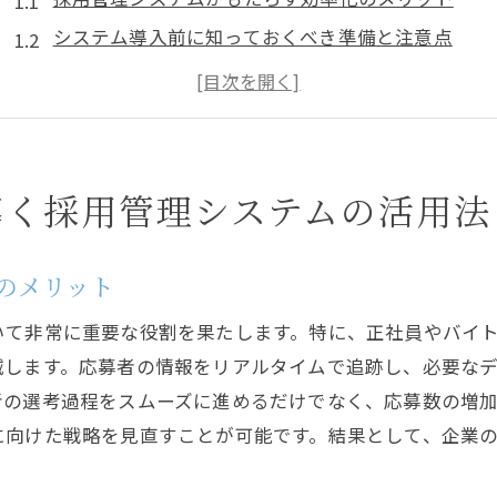
システム導入前に知っておくべき準備と注意点
応募フローの最適化による人材獲得の強化
採用プロセスの透明性を高めるためのシステム活用
採用管理システム導入後の成果測定と改善ポイント
成功事例から学ぶ採用管理システムの効果的な使い
導く採用管理システムの活用法
求人情報を最大限に活かすための応募管理テクニック
求人情報の魅力を最大化する書き方のコツ
のメリット
応募者を惹きつけるための効果的なキーワード選定
いて非常に重要な役割を果たします。特に、正社員やバイ
応募者の目線に立った求人情報の設計法
減します。応募者の情報をリアルタイムで追跡し、必要な
応募者の属性に合わせた求人情報のカスタマイズ
者の選考過程をスムーズに進めるだけでなく、応募数の増
応募管理システムを活用した情報拡散戦略
に向けた戦略を見直すことが可能です。結果として、企業
応募率を向上させるための分析とフィードバック