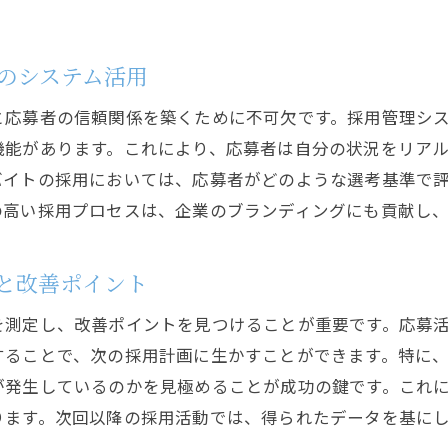
システム導入事例から学ぶ成功の秘訣
応募者情報を一元管理することで求人活動を効率化
のシステム活用
応募者情報の一元管理がもたらす組織の変革
と応募者の信頼関係を築くために不可欠です。採用管理シ
一元化による選考プロセスのスピードアップ
機能があります。これにより、応募者は自分の状況をリア
情報一元化のためのシステム統合戦略
バイトの採用においては、応募者がどのような選考基準で
応募者データの活用による選考精度の向上
の高い採用プロセスは、企業のブランディングにも貢献し
一元管理の導入によるコスト削減効果
応募者情報のセキュリティを確保する方法
と改善ポイント
応募成功率を高めるための採用管理システムの特徴
を測定し、改善ポイントを見つけることが重要です。応募
応募者とのコミュニケーションを円滑にする機能
することで、次の採用計画に生かすことができます。特に
進捗状況を可視化するダッシュボード活用法
が発生しているのかを見極めることが成功の鍵です。これ
応募者のフィードバック収集と活用方法
ります。次回以降の採用活動では、得られたデータを基に
データ分析を活用した採用戦略の立案