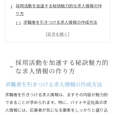
採用活動を加速する秘訣魅力的な求人情報の作
り方
求職者を引きつける求人情報の作成方法
効果的な求人タイトルと仕事内容の書き方
求職者に響く企業文化の伝え方
採用活動を成功に導く会社のビジョンの明
示
採用活動を加速する秘訣魅力的
求人情報における応募要件の明確化
な求人情報の作り方
競争力ある給与と福利厚生の提示
求人から応募までスムーズなプロセスを構築す
求職者を引きつける求人情報の作成方法
る方法
求職者を引きつける求人情報は、まずその内容が魅力的
応募プロセスの透明化と簡略化の重要性
であることが求められます。特に、バイトや正社員の求
応募者追跡システムの導入によるプロセス
人情報には、応募者が気になる要素をしっかりと盛り込