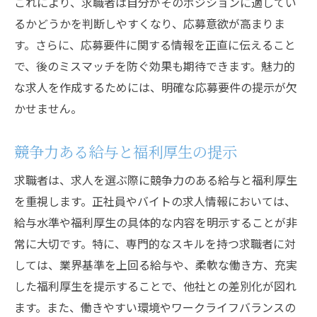
これにより、求職者は自分がそのポジションに適してい
デジタルツールの導入で採用活動を革新
るかどうかを判断しやすくなり、応募意欲が高まりま
す。さらに、応募要件に関する情報を正直に伝えること
採用チームのスキル強化と教育プログラム
で、後のミスマッチを防ぐ効果も期待できます。魅力的
の施行
な求人を作成するためには、明確な応募要件の提示が欠
採用活動の成功事例から学ぶポイント
かせません。
多様性と包括性を重視した採用活動の推進
競争力ある給与と福利厚生の提示
求職者は、求人を選ぶ際に競争力のある給与と福利厚生
を重視します。正社員やバイトの求人情報においては、
給与水準や福利厚生の具体的な内容を明示することが非
常に大切です。特に、専門的なスキルを持つ求職者に対
しては、業界基準を上回る給与や、柔軟な働き方、充実
した福利厚生を提示することで、他社との差別化が図れ
ます。また、働きやすい環境やワークライフバランスの