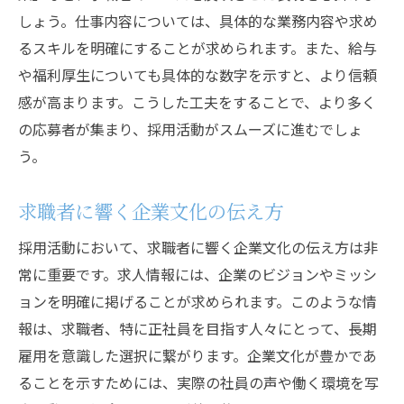
バイト応募者のための柔軟な働き方の提案
しょう。仕事内容については、具体的な業務内容や求め
バイト採用のための効果的な評価基準の設
るスキルを明確にすることが求められます。また、給与
定
や福利厚生についても具体的な数字を示すと、より信頼
正社員応募者に響く求人情報のポイントとは
感が高まります。こうした工夫をすることで、より多く
の応募者が集まり、採用活動がスムーズに進むでしょ
正社員向け求人情報のキーポイント
う。
キャリアパスを明確に示す方法
企業の成長ビジョンと正社員の役割の提示
求職者に響く企業文化の伝え方
長期的なキャリア形成を支える福利厚生
採用活動において、求職者に響く企業文化の伝え方は非
正社員応募者に対する差別化要因の提示
常に重要です。求人情報には、企業のビジョンやミッシ
リーダーシップと成長機会を強調した求人
ョンを明確に掲げることが求められます。このような情
応募プロセスを効率化する最新ツールの紹介
報は、求職者、特に正社員を目指す人々にとって、長期
AIを活用した応募者選別ツールの活用法
雇用を意識した選択に繋がります。企業文化が豊かであ
自動化システムで応募プロセスを効率化
ることを示すためには、実際の社員の声や働く環境を写