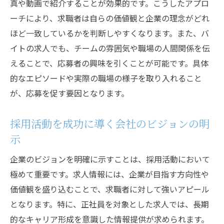
データ分析ツールで採用活動を最適化
真や動画で紹介することが効果的です。こうしたアプロ
ーチにより、求職者は自らの価値観と企業の理念がどれ
モバイル対応の応募プラットフォームの導
ほど一致しているかを判断しやすくなります。また、バ
入
イトの求人でも、チームの雰囲気や職場の人間関係を伝
チャットボットで応募者とのコミュニケー
えることで、応募者の興味を引くことが可能です。具体
ションを円滑に
的なエピソードや実際の職場の様子を取り入れること
クラウドシステムで応募情報を一元管理
が、応募を促す要因となります。
求職者を魅了するための求人情報の最適化戦略
求人情報のSEO最適化の重要性
採用活動を成功に導く会社のビジョンの明
ビジュアルコンテンツで求職者を引きつけ
示
る
企業のビジョンを明確に示すことは、採用活動において
ターゲット層を考慮した求人広告の作成
極めて重要です。求人情報には、企業が目指す方向性や
応募者に対するリアルな企業体験の共有
価値観を盛り込むことで、求職者に対して強いアピール
求人情報における透明性の確保
となります。特に、正社員を対象とした求人では、長期
求職者の目線で考える求人情報のクリエイ
的なキャリア形成を意識した情報提供が求められます。