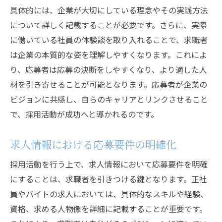
ティブ
具体的には、企業が大切にしている理念やその実践方法
応募フローを簡素化するツールで採用活動を効
について詳しく記載することが必要です。さらに、実際
率化
に働いている社員の体験談を取り入れることで、求職者
は企業の本質的な姿を理解しやすくなります。これによ
応募フォームのカスタマイズでプロセスを
り、応募者は応募の決断をしやすくなり、より適した人
簡素化
材を引き寄せることが可能となります。応募者が企業の
ワンクリック応募システムの導入効果
ビジョンに共感し、自らのキャリアとリンクさせること
応募者データの自動収集と分析
で、採用活動が成功へと導かれるのです。
モバイルフレンドリーな応募体験の提供
応募ステータスのリアルタイム更新
求人情報における応募要件の明確化
応募者のフィードバックを活かすためのツ
採用活動を行う上で、求人情報において応募要件を明確
ール
にすることは、求職者を引きつける鍵となります。正社
採用活動を次のレベルへ引き上げる秘訣
員やバイトの求人においては、具体的なスキルや経験、
採用戦略の再評価と改善ポイント
資格、求める人物像を詳細に記載することが重要です。
最新トレンドを取り入れた採用戦略の提言