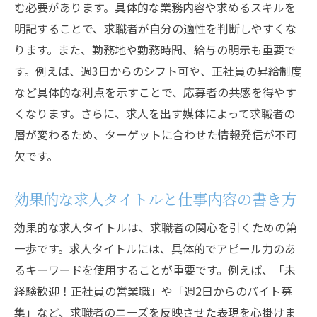
の最適化
む必要があります。具体的な業務内容や求めるスキルを
オンライン応募システムの活用法
明記することで、求職者が自分の適性を判断しやすくな
応募者に優しいユーザーインターフェース
ります。また、勤務地や勤務時間、給与の明示も重要で
の設計
す。例えば、週3日からのシフト可や、正社員の昇給制度
など具体的な利点を示すことで、応募者の共感を得やす
応募確認とフィードバックの迅速化
くなります。さらに、求人を出す媒体によって求職者の
コミュニケーションツールで採用活動を円
層が変わるため、ターゲットに合わせた情報発信が不可
滑に
欠です。
バイト採用に最適なツールを活用して応募者を
引きつける
効果的な求人タイトルと仕事内容の書き方
バイト向け求人プラットフォームの利用法
効果的な求人タイトルは、求職者の関心を引くための第
SNSを活用したバイト採用戦略
一歩です。求人タイトルには、具体的でアピール力のあ
デジタルマーケティングでバイト応募者を
るキーワードを使用することが重要です。例えば、「未
増やす
経験歓迎！正社員の営業職」や「週2日からのバイト募
短期間の求人でバイト応募を促進
集」など、求職者のニーズを反映させた表現を心掛けま