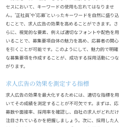
相互の期待値を明確にするコミュニケーシ
セスにおいて、キーワードの使用も忘れてはなりませ
ョン
ん。'正社員'や'応募'といったキーワードを自然に盛り込
採用面接でのリアルな職務情報提供
むことで、求人広告の効果を高めることができます。さ
採用担当者必見の応募戦略の最前線と成功事例
らに、視覚的な要素、例えば適切なフォントや配色を用
いることで、募集要項自体の魅力を高め、応募者の関心
最新の採用トレンドとその活用法
を引くことが可能です。このようにして、魅力的で明確
成功事例から学ぶ採用戦略の改善点
な募集要項を作成することが、成功する採用活動につな
他社の成功をヒントにしたオリジナル戦略
がります。
イノベーションを取り入れた採用手法
採用戦略の再評価と最適化のポイント
求人広告の効果を測定する指標
業界別の成功する応募戦略の分析
求人広告の効果を最大化するためには、適切な指標を用
いてその成績を測定することが不可欠です。まずは、応
募数や面接率、採用率を確認し、自社の求人がどれだけ
注目されているかを把握しましょう。次に、採用した人