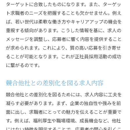
ターゲットに合致したものになります。また、ターゲッ
応募者のエンゲージメントを高める方法
ト求職者のニーズを把握することも欠かせません。例え
採用活動を成功に導くための戦略的な求人プロ
ば、若い世代は柔軟な働き方やキャリアアップの機会を
セス
重視する傾向があります。こうした情報を基に、求人の
採用活動の全体像を把握する
メッセージを調整し、応募者に響く内容を提供すること
効率的な採用チャネルの選択
が求められます。これにより、質の高い応募を引き寄せ
継続的な求人プロセスの改善
ることが可能となります。これが正社員採用活動の成功
デジタルツールを活用した採用プロセス
に繋がるのです。
データ分析による採用戦略の最適化
競合他社との差別化を図る求人内容
社内外のリソースを活用した採用活動
バイトから正社員へ理想の人材を見つける採用
競合他社との差別化を図るためには、求人内容に工夫を
戦略
凝らす必要があります。まず、企業の独自性や強みを前
面に出し、求職者にとっての魅力を伝えることが重要で
アルバイトからのキャリアパスを設計する
す。例えば、福利厚生や職場環境、成長機会など、他社
正社員登用のメリットを伝える方法
にはない特徴を明示することで、応募者の関心を引くこ