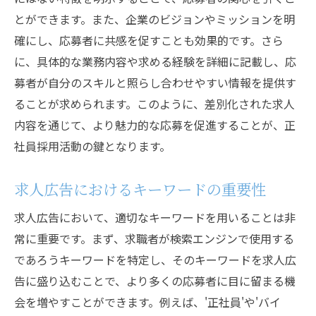
社内育成プログラムの活用
とができます。また、企業のビジョンやミッションを明
コミュニケーションを通じた潜在能力の発
確にし、応募者に共感を促すことも効果的です。さら
掘
に、具体的な業務内容や求める経験を詳細に記載し、応
バイトから正社員になるための条件整備
募者が自分のスキルと照らし合わせやすい情報を提供す
採用活動での柔軟なアプローチの重要性
ることが求められます。このように、差別化された求人
応募から採用まで効率化するためのステップバ
内容を通じて、より魅力的な応募を促進することが、正
イステップガイド
社員採用活動の鍵となります。
応募受付システムの導入と運用
求人広告におけるキーワードの重要性
選考プロセスにおけるタイムラインの管理
面接の質を向上させるための準備
求人広告において、適切なキーワードを用いることは非
常に重要です。まず、求職者が検索エンジンで使用する
フィードバックの迅速な提供
であろうキーワードを特定し、そのキーワードを求人広
内定後のスムーズなフォローアップ
告に盛り込むことで、より多くの応募者に目に留まる機
新入社員のオンボーディング計画
会を増やすことができます。例えば、'正社員'や'バイ
求人活動を成功に導くための応募者視点の重要