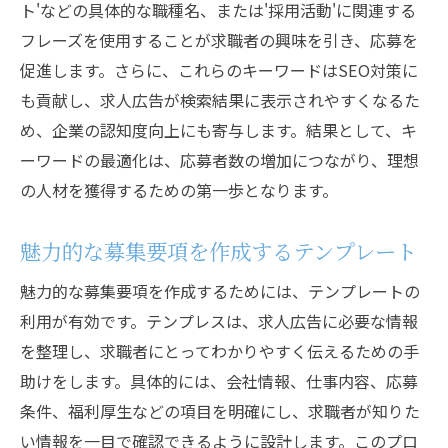
ト'などの具体的な職種名、または'採用活動'に関連する
性
フレーズを使用することが求職者の興味を引き、応募を
応募者の期待を超える求人体験
促進します。さらに、これらのキーワードはSEO対策に
応募者フィードバックを採用活動に反映
も貢献し、求人広告が検索結果に表示されやすくなるた
候補者の声を活かした求人改善
め、企業の認知度向上にも寄与します。結果として、キ
応募者視点を持った採用担当者の育成
ーワードの最適化は、応募者数の増加につながり、理想
の人材を獲得するための第一歩となります。
求職者のニーズを理解するための調査
個々の応募者に合ったコミュニケーション
魅力的な募集要項を作成するテンプレート
採用活動における企業と求職者のベストマッチ
を実現する方法
魅力的な募集要項を作成するためには、テンプレートの
利用が有効です。テンプレスは、求人広告に必要な情報
企業文化と求職者の価値観の一致
を整理し、求職者にとってわかりやすく伝えるための手
適材適所の人材配置戦略
助けをします。具体的には、会社情報、仕事内容、応募
長期的な視点での採用計画
条件、福利厚生などの項目を明確にし、求職者が知りた
求職者のスキルと企業ニーズのマッチング
い情報を一目で確認できるように設計します。このプロ