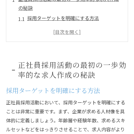
の秘訣
採用ターゲットを明確にする方法
競合他社との差別化を図る求人内容
求人広告におけるキーワードの重要性
魅力的な募集要項を作成するテンプレート
求人広告の効果を測定する指標
正社員採用活動の最初の一歩効
最新の求人トレンドを反映させる
率的な求人作成の秘訣
応募者を惹きつける魅力的な求人情報の提供法
採用ターゲットを明確にする方法
求職者視点での求人情報作成
成功する求人広告のビジュアル要素
正社員採用活動において、採用ターゲットを明確にする
応募者の心を動かすキャッチコピー
ことは非常に重要です。まず、企業が求める人材像を具
ポジティブな企業文化の伝え方
体的に定義しましょう。年齢層や経験年数、求めるスキ
ルセットなどをはっきりさせることで、求人内容がより
求人情報で重要な透明性の確保