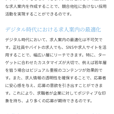
戦略
な求人案内を作成することで、競合他社に負けない採用
活動を実現することができるのです。
応募者の期待に応える求人戦略
応募率を高めるための秘訣
デジタル時代における求人案内の最適化
魅力的な企業文化を伝える方法
デジタル時代において、求人案内の最適化は不可欠で
求人戦略におけるブランディング
す。正社員やバイトの求人でも、SNSや求人サイトを活
長期的な関係を築く採用アプローチ
用することで、幅広い層にリーチできます。特に、ター
応募者の信頼を得る求人情報の提供
ゲットに合わせたカスタマイズが大切で、例えば若年層
を狙う場合はビジュアル重視のコンテンツが効果的で
す。また、求人情報の透明性を確保することで、応募者
に安心感を与え、応募の意欲を引き出すことができま
す。これにより、求職者が企業に対してポジティブな印
象を持ち、より多くの応募が期待できるのです。