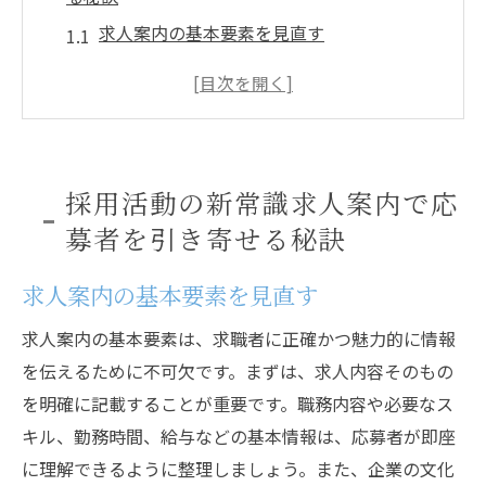
求人案内の基本要素を見直す
ターゲットに応じた求人情報のカスタマイ
ズ
応募者の心理を理解する求人づくり
競合他社との差別化を図る求人戦略
採用活動の新常識求人案内で応
デジタル時代における求人案内の最適化
募者を引き寄せる秘訣
応募者のエンゲージメントを高める方法
正社員とバイトの求人案内魅力的なアプローチ
求人案内の基本要素を見直す
法
求人案内の基本要素は、求職者に正確かつ魅力的に情報
正社員求人の効果的なポイント
を伝えるために不可欠です。まずは、求人内容そのもの
バイト応募を増やすための視点
を明確に記載することが重要です。職務内容や必要なス
各雇用形態に応じた求人の差別化
キル、勤務時間、給与などの基本情報は、応募者が即座
柔軟な働き方を提案する求人術
に理解できるように整理しましょう。また、企業の文化