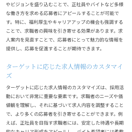
やビジョンを盛り込むことで、正社員やバイトなど多様
求人情報で伝える企業の魅力
な働き方を求める応募者にアピールすることが可能で
応募者が求める情報とは何か
す。特に、福利厚生やキャリアアップの機会も強調する
応募者の心をつかむ求人活動の成功事例を探る
ことで、求職者の興味を引き寄せる効果があります。求
成功事例から学ぶ求人戦略
人案内を見直すことで、応募者にとって魅力的な情報を
魅力的な求人事例の分析
提供し、応募を促進することが期待できます。
応募者の声が反映された求人案内
実績から見る効果的なアプローチ
ターゲットに応じた求人情報のカスタマイ
ズ
成功事例に見る求人の改善点
革新的な求人手法の紹介
ターゲットに応じた求人情報のカスタマイズは、採用活
求人広告で採用活動を効率化応募者を魅了する
動において非常に重要な要素です。求職者のニーズや価
方法
値観を理解し、それに基づいて求人内容を調整すること
で、より多くの応募者を引き寄せることができます。例
求人広告の効果を最大化する方法
えば、正社員を目指す求職者には、安定した待遇や長期
効率的な求人媒体の選び方
的なキャリア形成をアピールし、バイト希望者には柔軟