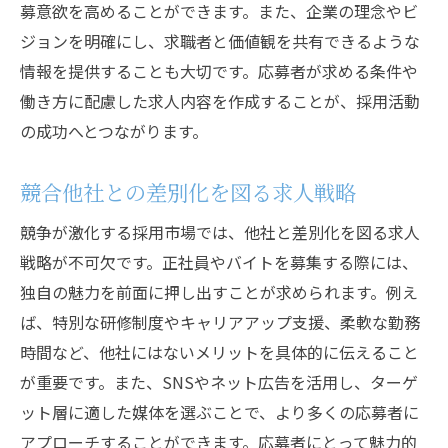
募意欲を高めることができます。また、企業の理念やビ
バイト採用のニーズとトレンド
ジョンを明確にし、求職者と価値観を共有できるような
異なる採用手法の融合
情報を提供することも大切です。応募者が求める条件や
職種別に見る求人のポイント
働き方に配慮した求人内容を作成することが、採用活動
の成功へとつながります。
応募者の多様性に対応する採用活動
労働市場の変化に応じた柔軟な対応
競合他社との差別化を図る求人戦略
求人情報の最適化が採用活動を成功に導く理由
競争が激化する採用市場では、他社と差別化を図る求人
求人情報の最適化とは
戦略が不可欠です。正社員やバイトを募集する際には、
応募者視点での情報提供
独自の魅力を前面に押し出すことが求められます。例え
効果的な情報発信のテクニック
ば、特別な研修制度やキャリアアップ支援、柔軟な勤務
求人情報の更新と改善
時間など、他社にはないメリットを具体的に伝えること
データ分析を活用した採用活動
が重要です。また、SNSやネット広告を活用し、ターゲ
求人情報を通じた企業価値の伝達
ット層に適した媒体を選ぶことで、より多くの応募者に
採用活動で欠かせない応募者の心をつかむ求人
アプローチすることができます。応募者にとって魅力的