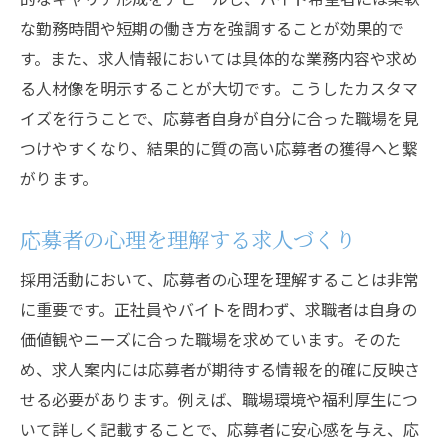
デジタル広告による採用活動の強化
な勤務時間や短期の働き方を強調することが効果的で
応募者の目を引く広告デザイン
す。また、求人情報においては具体的な業務内容や求め
広告効果を測定し改善する手法
る人材像を明示することが大切です。こうしたカスタマ
求人広告の成功要因を探る
イズを行うことで、応募者自身が自分に合った職場を見
現代の採用活動多様な求人案内の重要性
つけやすくなり、結果的に質の高い応募者の獲得へと繋
多様化する求人市場の理解
がります。
各求職者層に適した求人案内
応募者の心理を理解する求人づくり
求人案内に込める企業のビジョン
多様な働き方に対応する求人づくり
採用活動において、応募者の心理を理解することは非常
に重要です。正社員やバイトを問わず、求職者は自身の
求人案内を通じた企業イメージの構築
価値観やニーズに合った職場を求めています。そのた
柔軟な採用活動を支える求人の工夫
め、求人案内には応募者が期待する情報を的確に反映さ
バイトと正社員それぞれの採用活動におけるチ
せる必要があります。例えば、職場環境や福利厚生につ
ャレンジ
いて詳しく記載することで、応募者に安心感を与え、応
正社員採用の課題と解決策