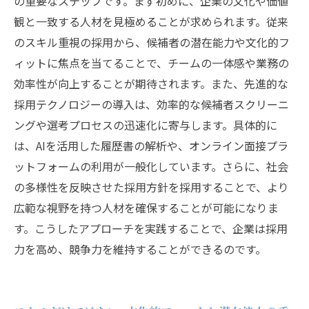
の重要なステップです。まず初めに、企業の文化や価値
せよ
観と一致する人材を見極めることが求められます。従来
採用力を高める視点を広げる: より良い採用のた
のスキル重視の採用から、候補者の潜在能力や文化的フ
めのまとめ
ィットに焦点を当てることで、チームの一体感や業務の
効率性が向上することが期待されます。また、先進的な
採用テクノロジーの導入は、効率的な候補者スクリーニ
ングや選考プロセスの迅速化に寄与します。具体的に
は、AIを活用した履歴書の解析や、オンライン面接プラ
ットフォームの利用が一般化しています。さらに、社会
の多様性を反映させた採用方針を採用することで、より
広範な視野を持つ人材を確保することが可能になりま
す。こうしたアプローチを実践することで、企業は採用
力を高め、競争力を維持することができるのです。