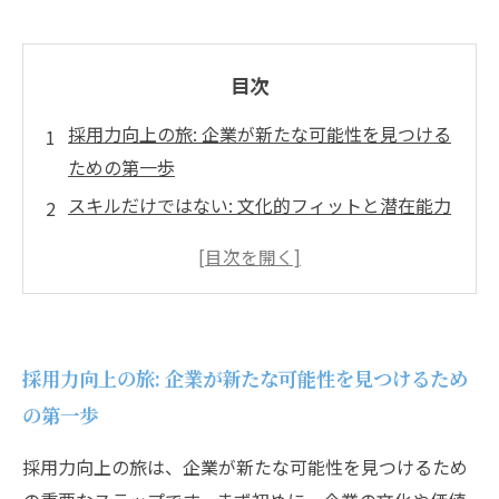
目次
採用力向上の旅: 企業が新たな可能性を見つける
ための第一歩
スキルだけではない: 文化的フィットと潜在能力
の重要性
成功事例に学ぶ: 採用活動のイノベーションと
は？
トレンドを追え: 最新技術を活用した採用の新常
採用力向上の旅: 企業が新たな可能性を見つけるため
識
の第一歩
業界変化にどう対応するか: 採用活動の未来を考
える
採用力向上の旅は、企業が新たな可能性を見つけるため
競争力を維持するための戦略: 優れた人材を確保