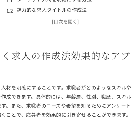
魅力的な求人タイトルの作成法
仕事内容を具体的に説明するためのポイント
求職者の心をつかむ企業文化の伝え方
応募者に響く効果的な条件提示の仕方
応募プロセスの透明性を高める方法
導く求人の作成法効果的なアプ
応募を集めるために求人広告で伝えるべきこと
企業のビジョンとミッションを明確にする
求めるスキルと経験の具体化
ト人材を明確にすることです。求職者がどのようなスキル
働く環境を伝えるための効果的なビジュアル
を作成できます。具体的には、年齢層、性別、職歴、スキ
キャリアパスの魅力をアピールする方法
ます。また、求職者のニーズや希望を知るためにアンケー
求職者に伝えるべき福利厚生のポイント
描くことで、応募者を効果的に引き寄せることができます
応募者を惹きつける応募手続きの案内