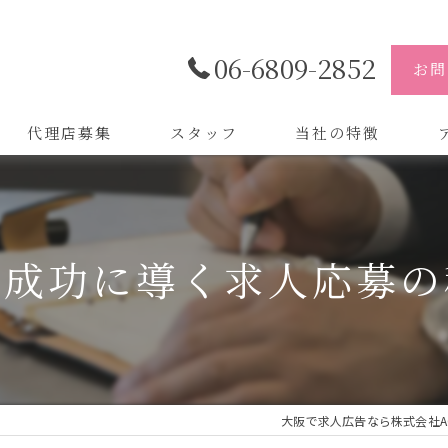
06-6809-2852
お問
代理店募集
スタッフ
当社の特徴
代理店
株
制作
株
を成功に導く求人応募の
バイトル
株
会社
デザイン
大阪で求人広告なら株式会社A