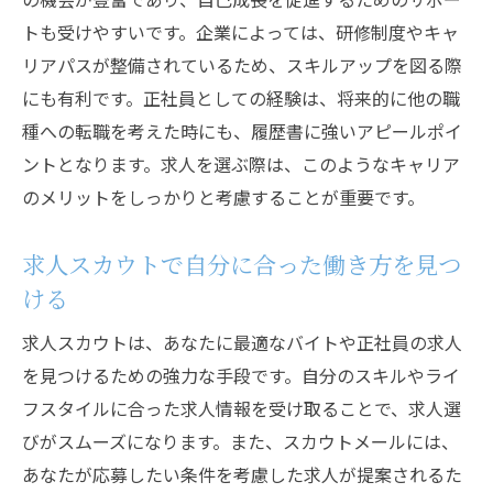
将来の目標に向けて求人選びを成功させるバイ
トも受けやすいです。企業によっては、研修制度やキャ
トと正社員のポイント
リアパスが整備されているため、スキルアップを図る際
目標を明確にした求人選定の重要性
にも有利です。正社員としての経験は、将来的に他の職
種への転職を考えた時にも、履歴書に強いアピールポイ
バイト経験が将来のキャリアに与える影響
ントとなります。求人を選ぶ際は、このようなキャリア
正社員としてのキャリア構築のポイント
のメリットをしっかりと考慮することが重要です。
スカウト求人を活用したキャリアプラン
求人選びに影響を与える要因分析
求人スカウトで自分に合った働き方を見つ
未来のライフプランと求人の一致度を確認
ける
求人スカウトを活用するコツ自分に合ったバイ
求人スカウトは、あなたに最適なバイトや正社員の求人
トと正社員を見つけよう
を見つけるための強力な手段です。自分のスキルやライ
スカウトメールの効果的な返信方法
フスタイルに合った求人情報を受け取ることで、求人選
求人情報を見極めるチェックポイント
びがスムーズになります。また、スカウトメールには、
自分の望む働き方を明確にする
あなたが応募したい条件を考慮した求人が提案されるた