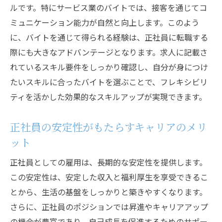
る方法
ルです。特にサービス業のバイトでは、接客を通じてコ
求人サイトを効果的に利用するテクニック
ミュニケーション能力が自然と向上します。このよう
応募する際に考慮すべき条件とは
に、バイトを通じて得られる経験は、正社員に転職する
際にも大きなアドバンテージとなります。求人に記載さ
バイトと正社員の求人の見極め方
れているスキル要件をしっかり確認し、自分が身につけ
市場の変化に応じた求人選びのアプローチ
たいスキルに合ったバイトを選ぶことで、フレキシビリ
ライフスタイルに合った求人で成功バイトと正
ティを活かした効果的なスキルアップが実現できます。
社員のメリットを比較
バイトが提供する柔軟な時間管理の魅力
正社員の安定性がもたらすキャリアのメリ
正社員としての福利厚生・収入の安定性
ット
ライフスタイルに基づいた求人選定のコツ
正社員としての雇用は、長期的な安定性を提供します。
スカウト求人がもたらす多様な選択肢
この安定性は、安定した収入と福利厚生を享受できるこ
仕事とプライベートを両立させる方法
とから、生活の基盤をしっかりと築きやすくなります。
ライフステージに応じたキャリアパスの選
さらに、正社員のポジションでは昇進やキャリアアップ
び方
の機会が豊富であり、自己成長を促進するためのサポー