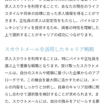
求人スカウトを利用することで、あなたの現在のライフ
バイトと正社員の選択における基準の設定
スタイルや将来の目標に合った求人情報を得ることがで
スカウトサービスで得られる情報を活用
きます。正社員の求人は安定性をもたらし、バイトはフ
求人選びでの成功事例を学ぶ
レキシビリティを提供するため、両者の特性を理解した
自分に合ったキャリアパスを見つける方法
上で選択することがキャリアの成功につながります。
スカウトメールを活用した転職活動
求人スカウトで理想の仕事を見つけるバイトと
スカウトメールを活用したキャリア戦略
正社員の判断ポイント
求人スカウトを利用することは、特にバイトや正社員を
理想の職場環境を見極めるポイント
選ぶ上で重要な戦略となります。受け取ったスカウトメ
バイトと正社員のメリットを再評価
ールは、自分のスキルや経験に基づいた企業からのアプ
スカウトメールを活かした職場選び
ローチです。この機会を最大限に活かすためには、メー
求人情報で確認すべき重要事項
ルの内容をしっかりと分析し、自身のキャリア目標に照
らし合わせて選択肢を検討することが求められます。ま
理想のライフスタイルと求人の一致度
た、スカウトメールには、自分の強みをアピールする要
自己分析で理想の仕事を明確にする