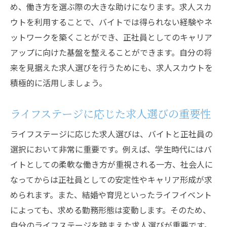
スカウトサービスを最大限に活用する方法
め、働き方を選ぶ際の大きな助けになります。求人スカ
ウトを利用することで、バイトでは得られない経験やネ
バイトと正社員の求人を比較する基準
ットワークを築くことができ、正社員としてのキャリア
希望する条件をリストアップしよう
アップに向けた基盤を整えることができます。自分の将
求人選びで失敗しないためにバイトと正社員の
来を見据えた求人選びを行うためにも、求人スカウトを
特性を正しく理解
積極的に活用しましょう。
バイトのメリット・デメリットを把握する
正社員の特性とその影響を知る
ライフステージに応じた求人選びの重要性
求人選びの際に陥りやすい誤解
ライフステージに応じた求人選びは、バイトと正社員の
スカウトメールの情報を正しく解析する
選択において非常に重要です。例えば、学生時代にはバ
求職活動における自己分析の重要性
イトとしての柔軟な働き方が重視される一方、社会人に
バイトと正社員の求人の違いを理解
なってからは正社員としての安定性やキャリア形成が求
キャリアを築く求人スカウトの使い方バイトと
められます。また、結婚や育児といったライフイベント
正社員の選択基準
によっても、求める勤務形態は変動します。そのため、
自分のライフステージを踏まえた求人選びが重要です。
スカウト求人を利用したキャリア形成