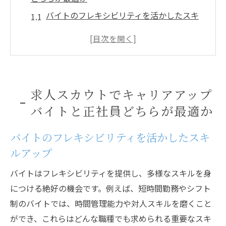
バイトのフレキシビリティを活かしたスキ
ルアップ
正社員の安定性がもたらすキャリアのメリ
ット
求人スカウトで自分に合った働き方を見つ
求人スカウトでキャリアアップ
ける
バイトと正社員どちらが最適か
ライフステージに応じた求人選びの重要性
スカウトメールを活用したキャリア戦略
バイトのフレキシビリティを活かしたスキ
バイトと正社員の長所を比較しよう
ルアップ
求人市場の多様化に対応バイトと正社員の選び
バイトはフレキシビリティを提供し、多様なスキルを身
方を徹底解説
につける絶好の機会です。例えば、短時間勤務やシフト
多様な求人市場の特徴を理解する
制のバイトでは、時間管理能力や対人スキルを磨くこと
正社員とバイトの求人情報を正確に比較す
ができ、これらはどんな職種でも求められる重要なスキ