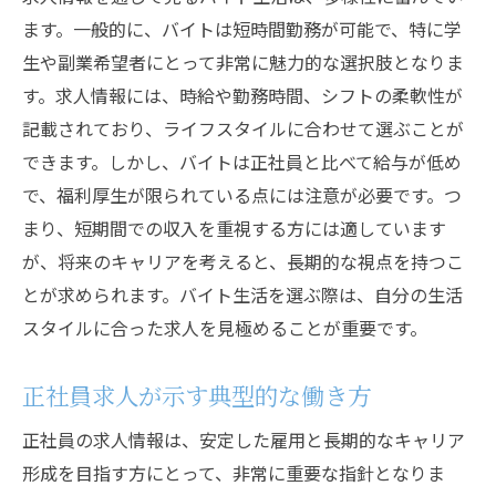
求人情報で探るバイトと正社員のキャリアパス
ます。一般的に、バイトは短時間勤務が可能で、特に学
生や副業希望者にとって非常に魅力的な選択肢となりま
求人から見るバイトのキャリア進展可能性
す。求人情報には、時給や勤務時間、シフトの柔軟性が
正社員求人が示すキャリアの安定性
記載されており、ライフスタイルに合わせて選ぶことが
キャリアパスを描く求人情報の読み解き方
できます。しかし、バイトは正社員と比べて給与が低め
求人情報で知るキャリアの道筋
で、福利厚生が限られている点には注意が必要です。つ
バイトと正社員の求人から見るキャリア構
まり、短期間での収入を重視する方には適しています
築
が、将来のキャリアを考えると、長期的な視点を持つこ
求人が提供するキャリアパスの選択肢
とが求められます。バイト生活を選ぶ際は、自分の生活
正社員とバイトの求人情報から考える将来設計
スタイルに合った求人を見極めることが重要です。
求人情報をもとにした将来設計の方法
正社員求人が示す典型的な働き方
バイトと正社員の求人が示す未来のビジョ
ン
正社員の求人情報は、安定した雇用と長期的なキャリア
求人を通じて考える長期的なキャリアプラ
形成を目指す方にとって、非常に重要な指針となりま