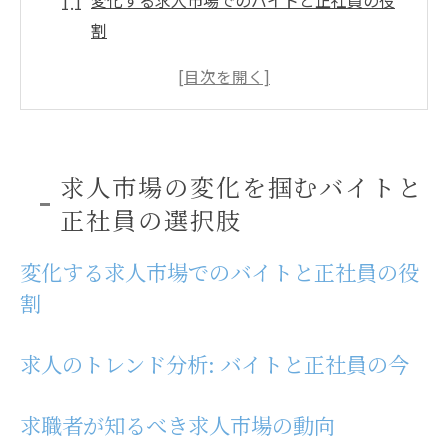
変化する求人市場でのバイトと正社員の役
割
求人のトレンド分析: バイトと正社員の今
求職者が知るべき求人市場の動向
バイトと正社員の求人選択における重要な
ポイント
求人市場の変化を掴むバイトと
求人市場の最新情報を基にした選択のヒン
正社員の選択肢
ト
求人の選択肢を広げる新しい働き方
変化する求人市場でのバイトと正社員の役
バイトと正社員の求人情報に見る生活スタイル
割
の違い
求人情報から見るバイト生活の実態
求人のトレンド分析: バイトと正社員の今
正社員求人が示す典型的な働き方
求職者が知るべき求人市場の動向
ライフスタイルに合わせた求人選びのアド