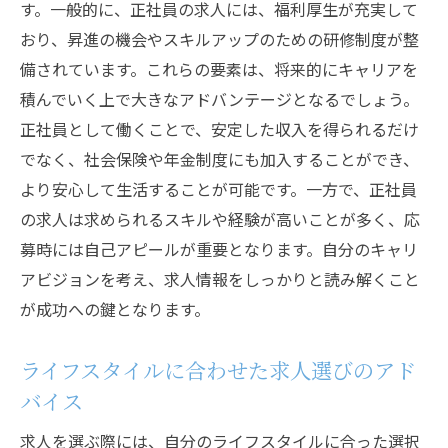
ン
す。一般的に、正社員の求人には、福利厚生が充実して
おり、昇進の機会やスキルアップのための研修制度が整
将来を見据えた求人選びのポイント
備されています。これらの要素は、将来的にキャリアを
求人情報で描く将来のライフスタイル設計
積んでいく上で大きなアドバンテージとなるでしょう。
求人情報から考える人生のプランニング
正社員として働くことで、安定した収入を得られるだけ
求人選びの秘訣生活に合ったバイトと正社員の
でなく、社会保険や年金制度にも加入することができ、
見極め
より安心して生活することが可能です。一方で、正社員
求人情報で見る最適な雇用形態の選び方
の求人は求められるスキルや経験が高いことが多く、応
自分に合った求人の見つけ方
募時には自己アピールが重要となります。自分のキャリ
求人から生活に合う職を選ぶ秘訣
アビジョンを考え、求人情報をしっかりと読み解くこと
求人情報で知る適職の探し方
が成功への鍵となります。
バイトと正社員の求人で選ぶ生活スタイル
ライフスタイルに合わせた求人選びのアド
求人の選択が生活に与える影響
バイス
求人市場を分析する働き方の変化とバイトの役
割
求人を選ぶ際には、自分のライフスタイルに合った選択