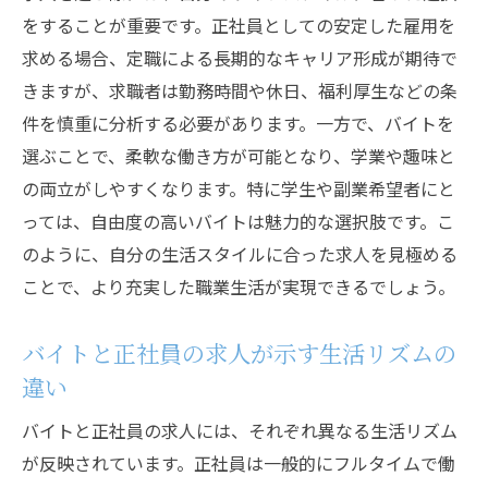
をすることが重要です。正社員としての安定した雇用を
求人情報が示す働き方の最新トレンド
求める場合、定職による長期的なキャリア形成が期待で
バイトの求人が果たす役割の変化
きますが、求職者は勤務時間や休日、福利厚生などの条
求人市場分析で見る新しい働き方
件を慎重に分析する必要があります。一方で、バイトを
バイト求人情報が示す柔軟な働き方
選ぶことで、柔軟な働き方が可能となり、学業や趣味と
求人を見通した働き方の変革
の両立がしやすくなります。特に学生や副業希望者にと
求人市場でのバイトの役割の進化
っては、自由度の高いバイトは魅力的な選択肢です。こ
正社員の求人が示す長期的なキャリアの可能性
のように、自分の生活スタイルに合った求人を見極める
ことで、より充実した職業生活が実現できるでしょう。
求人情報が示す正社員の安定感
長期的キャリア形成を支える正社員求人
バイトと正社員の求人が示す生活リズムの
求人情報で考えるキャリアの持続可能性
違い
正社員の求人から見る未来のキャリアビジ
バイトと正社員の求人には、それぞれ異なる生活リズム
ョン
が反映されています。正社員は一般的にフルタイムで働
求人分析で知る正社員の成長可能性