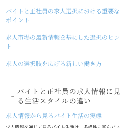
バイス
バイトと正社員の求人選択における重要な
バイトと正社員の求人が示す生活リズムの
ポイント
違い
求人情報で知るライフスタイルの選び方
求人市場の最新情報を基にした選択のヒン
求人から見える生活スタイルの最適化
ト
目標に応じた求人選びバイトと正社員のメリッ
ト
求人の選択肢を広げる新しい働き方
求人情報が示すバイトの短期的メリット
正社員求人の長期的な利点を考察
求人選びで目標達成に近づく方法
バイトと正社員の求人情報に見
バイトと正社員の求人で見るメリットの比
る生活スタイルの違い
較
求人情報から見るバイト生活の実態
求人を通じたキャリア目標の設定
求職者が知るべき求人選択の長短
求人情報を通じて見るバイト生活は、多様性に富んでい