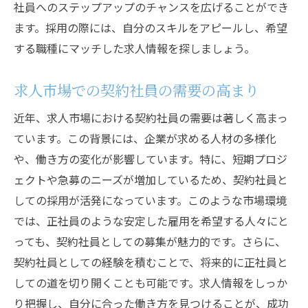
社員へのステップアップのチャンスを広げることができ
な理由
ます。採用の際には、自分のスキルをアピールし、希望
契約社員求人の柔軟性を活かす
する職種にマッチした求人情報を探しましょう。
ライフスタイルに合わせた働き方
契約社員のメリットとフリーランスとの比
求人市場での契約社員の需要の高まり
較
近年、求人市場における契約社員の需要は著しく高まっ
契約社員としてのワークライフバランス
ています。この背景には、企業が求める人材の多様化
柔軟な労働時間の魅力
や、働き方の変化が影響しています。特に、短期プロジ
契約社員としてのスケジュール管理
ェクトや急募のニーズが増加しているため、契約社員と
多様な経験が積める契約社員の求人市場を探る
しての採用が活発になっています。このような市場環境
では、正社員のような安定した雇用を希望する人々にと
契約社員で広がるキャリアチャンス
っても、契約社員としての募集が魅力的です。さらに、
様々な業界での経験を積む方法
契約社員としての経験を積むことで、将来的に正社員と
契約社員の求人で求められるスキルセット
しての道を切り開くことも可能です。求人情報をしっか
職務経験を多様化させるための戦略
り把握し、自分に合った働き方を見つけることが、成功