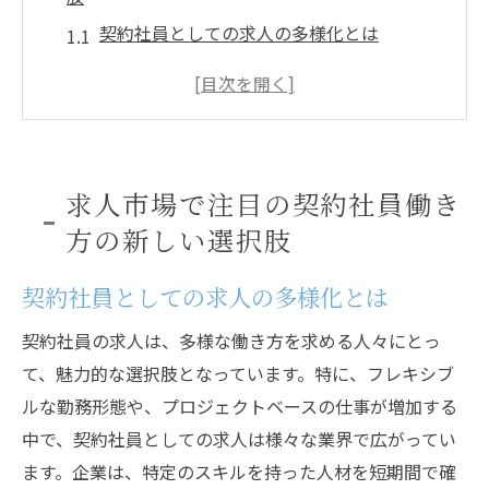
契約社員としての求人の多様化とは
フレキシブルな働き方のメリットを探る
契約社員が人気の業界と職種は？
求人市場での契約社員の需要の高まり
契約社員と正社員の違いを理解する
求人市場で注目の契約社員働き
契約社員求人の選び方ガイド
方の新しい選択肢
採用プロセスを知ることで契約社員としてのキ
ャリアを築く
契約社員としての求人の多様化とは
契約社員採用の流れを理解しよう
契約社員の求人は、多様な働き方を求める人々にとっ
面接でアピールすべきポイントとは
て、魅力的な選択肢となっています。特に、フレキシブ
履歴書作成のコツと注意点
ルな勤務形態や、プロジェクトベースの仕事が増加する
採用担当者が重視するスキルとは
中で、契約社員としての求人は様々な業界で広がってい
ます。企業は、特定のスキルを持った人材を短期間で確
契約社員のためのキャリアプランニング