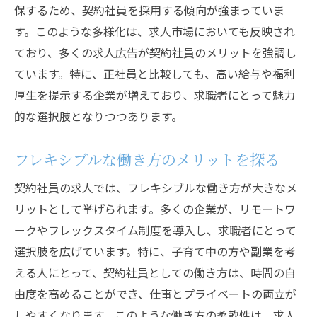
保するため、契約社員を採用する傾向が強まっていま
採用後の契約社員のキャリアパスを考える
す。このような多様化は、求人市場においても反映され
バイトから正社員へ契約社員としてのステップ
ており、多くの求人広告が契約社員のメリットを強調し
アップ術
ています。特に、正社員と比較しても、高い給与や福利
アルバイト経験を契約社員採用に活かす方
厚生を提示する企業が増えており、求職者にとって魅力
法
的な選択肢となりつつあります。
契約社員から正社員へのキャリアアップ戦
略
フレキシブルな働き方のメリットを探る
実績を積んで正社員の道を開く
契約社員の求人では、フレキシブルな働き方が大きなメ
契約社員としてのスキルアップ法
リットとして挙げられます。多くの企業が、リモートワ
社内での評価を高める方法
ークやフレックスタイム制度を導入し、求職者にとって
正社員を目指すための目標設定
選択肢を広げています。特に、子育て中の方や副業を考
契約社員求人の魅力を最大限に活かす方法
える人にとって、契約社員としての働き方は、時間の自
由度を高めることができ、仕事とプライベートの両立が
契約社員求人を選ぶ際のポイント
しやすくなります。このような働き方の柔軟性は、求人