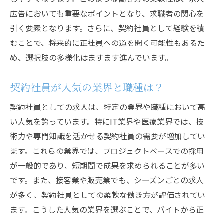
魅力的な求人情報の見極め方
広告においても重要なポイントとなり、求職者の関心を
契約社員としての経験を広げる
引く要素となります。さらに、契約社員として経験を積
求人情報から企業文化を読み取る
むことで、将来的に正社員への道を開く可能性もあるた
契約社員としてのやりがいとは
め、選択肢の多様化はますます進んでいます。
求人検索のテクニックを知る
正社員を目指すために知っておきたい契約社員
契約社員が人気の業界と職種は？
のメリット
契約社員としての求人は、特定の業界や職種において高
契約社員としての柔軟なキャリア形成
い人気を誇っています。特にIT業界や医療業界では、技
正社員を目指すための契約社員の強み
術力や専門知識を活かせる契約社員の需要が増加してい
契約社員で得られるスキルと経験
ます。これらの業界では、プロジェクトベースでの採用
が一般的であり、短期間で成果を求められることが多い
契約期間を活かしたキャリアプラン
です。また、接客業や販売業でも、シーズンごとの求人
正社員登用のチャンスを掴む方法
が多く、契約社員としての柔軟な働き方が評価されてい
契約社員のメリットを最大化する
ます。こうした人気の業界を選ぶことで、バイトから正
柔軟な働き方を求めるなら契約社員求人が最適