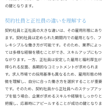
契約社員としての自己成長の機会
の鍵となります。
多様な経験を活かしたキャリアパス
契約社員と正社員の違いを理解する
契約社員から正社員へ転身するための具体的な
ステップ
契約社員と正社員の大きな違いは、その雇用形態にあり
契約社員としての目標設定法
ます。契約社員は定められた期間内での雇用となり、フ
正社員登用を見据えたキャリアビジョン
レキシブルな働き方が可能です。そのため、業界によっ
契約社員としての実績を積むポイント
ては多様な経験を積むことができ、スキルアップにもつ
ながります。一方、正社員は安定した雇用と福利厚生が
転身を成功させるためのスキルアップ
得られる反面、長期的なコミットメントが求められま
社内ネットワークの構築方法
す。求人市場での採用基準も異なるため、雇用形態の特
正社員へ転身する際の心構え
徴を理解し、自分に合った働き方を選択することが重要
です。そのため、契約社員から正社員へのステップアッ
プを狙う場合、企業が求めるスキルや経験をしっかりと
把握し、応募時にアピールすることが成功の鍵となりま