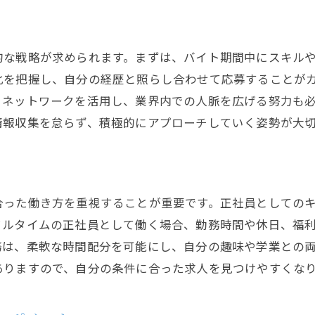
求人選びの過程で自己成長を促す方法
転職活動でキャリアの幅を広げる
的な戦略が求められます。まずは、バイト期間中にスキル
求人選びで新しい職種に挑戦する
化を把握し、自分の経歴と照らし合わせて応募することが
、ネットワークを活用し、業界内での人脈を広げる努力も
情報収集を怠らず、積極的にアプローチしていく姿勢が大
合った働き方を重視することが重要です。正社員としての
フルタイムの正社員として働く場合、勤務時間や休日、福
務は、柔軟な時間配分を可能にし、自分の趣味や学業との
ありますので、自分の条件に合った求人を見つけやすくな