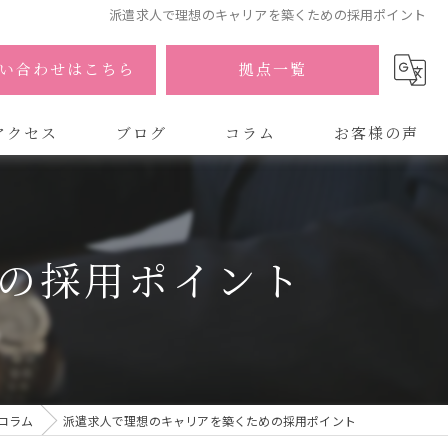
派遣求人で理想のキャリアを築くための採用ポイント
い合わせはこちら
拠点一覧
アクセス
ブログ
コラム
お客様の声
式会社AOA
式会社AOA 東京 渋谷オフィス
の採用ポイント
式会社AOA 南森町オフィス
コラム
派遣求人で理想のキャリアを築くための採用ポイント