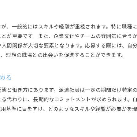
派遣先で期待されるスキルを磨く
派遣業界で自分に合った求人を見つける方法
派遣会社の選び方と連携の仕方
すが、一般的にはスキルや経験が重視されます。特に職種
ことが重要です。また、企業文化やチームの雰囲気に合う
派遣求人での職種選びのポイント
や人間関係が大切な要素となります。応募する際には、自
自身の強みを活かせる派遣求人の探し方
り、理想の職場との出会いを促進することができます。
派遣求人の特徴と職場環境を見極める
派遣求人の募集背景を理解する
める
理想の派遣先を見つけるためのステップ
求人活動で重要な採用ポイントを押さえる
形態と働き方にあります。派遣社員は一定の期間だけ特定
れる代わりに、長期的なコミットメントが求められます。
採用プロセスの流れを把握する
採用基準に目を向け、どのようなスキルや経験が必要かを
求人応募時に重要な書類の準備
応募企業に合わせた対策と準備
採用面接での注意点と対策