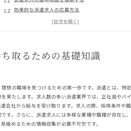
効果的な派遣求人の応募方法
派遣業界における需要と供給の動向
派遣求人での採用基準を把握する
派遣求人と正社員求人の違いを見極める
自分に合った派遣求人の探し方
勝ち取るための基礎知識
正社員とバイトの間で迷うあなたに贈る求人選びのヒン
正社員としてのメリットとデメリット
バイトから正社員を目指す転職戦略
、理想の職場を見つけるための第一歩です。派遣とは、特
ライフスタイルに合わせた求人選び
役を果たします。求人数の多い派遣業界では、正社員やバ
キャリアアップを目指すバイト選びのポイント
派遣会社から給与を受け取ります。求人の際、採用条件や
正社員とバイトの求人情報の読み解き方
切です。さらに、派遣求人には多様な業種や職種が存在し
自分のキャリアプランに合った選択肢を見つける
を見極めるための情報収集が必要不可欠です。