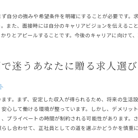
内定を得るための主体的なアプローチ
まず自分の強みや希望条件を明確にすることが必要です。
採用決定後の職場選びのポイント
う。また、面接時には自分のキャリアビジョンを伝えるこ
理想の職場と出会うための求人選びのコツ
っかりとアピールすることです。今後のキャリアに向けて
求人選びで重要視すべきポイント
理想の職場環境を見極める方法
求人情報から企業のビジョンを理解する
間で迷うあなたに贈る求人選び
職場のチームワークを知るためのヒント
求人選びでの人間関係の重要性
ト
最適な職場を見つけるための決め手
ります。まず、安定した収入が得られるため、将来の生活
求人選びでキャリアの選択肢を広げる
、安心して働ける環境が整っています。しかし、デメリッ
キャリアパスの多様性を理解する
く、プライベートの時間が制約される可能性があります。
求人選びでのキャリア形成の考え方
照らし合わせて、正社員としての道を選ぶかどうかを慎重
将来のキャリアに繋がる求人の探し方