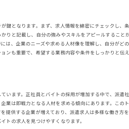
求人情報の見極め方でキャリアの道を切り開く
求人情報の信頼性を評価する方法
求人票から企業文化を読み取る
チが鍵となります。まず、求人情報を綿密にチェックし、
募集要項で見るべきポイント
っかりと記載し、自分の強みやスキルをアピールすること
求人情報の裏側を知るためのリサーチ術
時には、企業のニーズや求める人材像を理解し、自分がど
自分に合った企業を見つけるための求人分析
ションも重要で、希望する業務内容や条件をしっかりと伝
求人サイトの効果的な活用法
採用されるための秘訣を徹底解説
採用担当者に好印象を与える履歴書の書き方
面接で自分をアピールするコツ
しています。正社員とバイトの採用が増加する中で、派遣社
派遣求人での採用面接の流れを理解する
、企業は即戦力となる人材を求める傾向にあります。この
方を提供する企業が増えており、派遣求人は多様な働き方を
採用決定後のフォローアップの重要性
バイトの求人を見つけやすくなります。
採用の可能性を高めるための自己分析