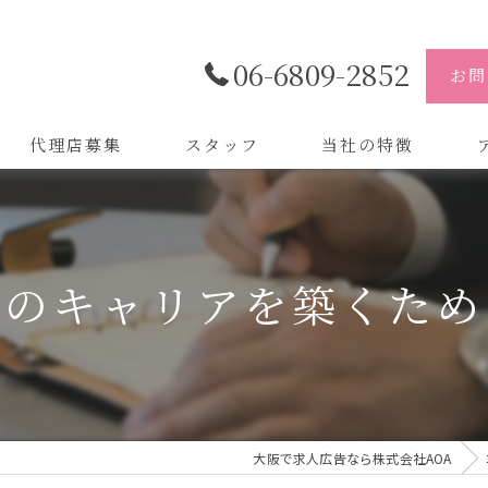
06-6809-2852
お問
代理店募集
スタッフ
当社の特徴
代理店
株
制作
株
想のキャリアを築くため
バイトル
株
会社
デザイン
大阪で求人広告なら株式会社AOA