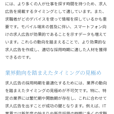
には、より多くの人が仕事を探す時間を持つため、求人
デジタル広告とオフライン広告の組み合わ
広告を掲載するタイミングとして適しています。また、
せ
求職者がどのデバイスを使って情報を探しているかも重
応募者の反応を高めるための広告配置
要です。モバイル端末の普及に伴い、スマートフォン向
求人広告を適切に出すための時期と業界動向の
けの求人広告が効果的であることを示すデータも増えて
関係
います。これらの動向を踏まえることで、より効果的な
業界の繁忙期と求人広告のタイミング
求人広告を作成し、適切な採用時期に適した人材を獲得
製造業における求人時期の傾向
できるのです。
サービス業での採用活動の効果的な時期
IT業界における求人広告のベストタイミン
業界動向を踏まえたタイミングの見極め
グ
求人広告の採用時期を最適化するためには、業界の動向
新卒採用と中途採用の時期の違い
を踏まえたタイミングの見極めが不可欠です。特に、特
地域ごとの求人時期の特性
定の業界には繁忙期や閑散期が存在し、これに合わせて
求職者の動きに合わせた求人広告のタイミング
求人広告を出すことが成功の鍵となります。例えば、IT
解析
業界では新年度の始まりや新卒採用の時期に多くの求職