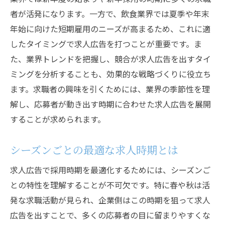
者が活発になります。一方で、飲食業界では夏季や年末
求職者の検索行動と求人タイミング
年始に向けた短期雇用のニーズが高まるため、これに適
応募者の動向をデータで分析する方法
したタイミングで求人広告を打つことが重要です。ま
時期による応募者の質の変化を理解する
た、業界トレンドを把握し、競合が求人広告を出すタイ
採用活動における季節性の影響
ミングを分析することも、効果的な戦略づくりに役立ち
求職者の心理を考慮した募集開始時期
ます。求職者の興味を引くためには、業界の季節性を理
採用活動のPDCAサイクルを活用する
解し、応募者が動き出す時期に合わせた求人広告を展開
年度初めを狙う求人広告の採用戦略
することが求められます。
新年度開始時の求職者の特性を把握する
シーズンごとの最適な求人時期とは
年度初めの採用に向けた計画の立て方
新学期を利用した効果的な採用時期の選定
求人広告で採用時期を最適化するためには、シーズンご
との特性を理解することが不可欠です。特に春や秋は活
年度初めの求人広告で応募者数を増やす方
発な求職活動が見られ、企業側はこの時期を狙って求人
法
広告を出すことで、多くの応募者の目に留まりやすくな
新卒採用のピークに合わせた広告展開