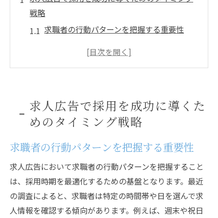
戦略
求職者の行動パターンを把握する重要性
業界動向を踏まえたタイミングの見極め
シーズンごとの最適な求人時期とは
転職活動のピークを狙った戦略的なアプロ
ーチ
求人広告で採用を成功に導くた
求人広告のタイミングと応募者の質の関係
めのタイミング戦略
競合に先んじるためのタイミング調整
採用時期を見極める求人広告の効果的な活用法
求職者の行動パターンを把握する重要性
採用時期に合わせた広告展開のポイント
求人広告において求職者の行動パターンを把握すること
求職者のターゲット層に合わせた広告内容
は、採用時期を最適化するための基盤となります。最近
求人媒体の選び方とそのタイミング
の調査によると、求職者は特定の時間帯や日を選んで求
SNSを活用した効果的な求人戦略
人情報を確認する傾向があります。例えば、週末や祝日