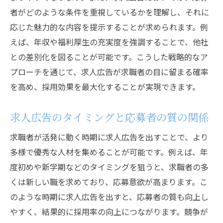
採用効率に直結する求人時期の見極め方
者がどのような条件を重視しているかを理解し、それに
人材のミスマッチを防ぐための時期選定
応じた魅力的な内容を提示することが求められます。例
広告の時期と面接プロセスの連携
えば、年収や福利厚生の充実度を強調することで、他社
柔軟な時期設定による採用活動の改善
との差別化を図ることが可能です。こうした戦略的なア
採用時期に合わせた求人広告の出し方で競争力
プローチを通じて、求人広告が求職者の目に留まる確率
を強化
を高め、採用効果を最大化することが実現できます。
競争力を高めるためのタイミング分析
求人広告のタイミングと応募者の質の関係
市場の変化を反映した求人広告戦略
採用時期に合わせることで差別化を図る
求職者が活発に動く時期に求人広告を出すことで、より
多様で優秀な人材を集めることが可能です。例えば、年
他社との差をつけるための募集開始管理
度初めや新学期などのタイミングを狙うと、求職者の多
採用活動のパフォーマンスを高める方法
くは新しい職を求めており、応募意欲が高まります。こ
競争力を支える継続的な時期調整
のような時期に求人広告を出すと、応募者の質も向上し
やすく、結果的に採用率の向上につながります。競争が