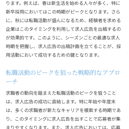
ります。例えば、春は新生活を始める人々が多く、特に
年度初めの人材育成プランの策定
新卒採用においてはこの時期がピークとなります。さら
求人広告と採用時期の最適化で人材獲得を加速
に、秋には転職活動が盛んになるため、経験者を求める
採用時期の最適化がもたらす組織への影響
企業はこのタイミングを利用して求人広告を出稿するの
スピーディーな採用を実現する広告戦略
が効果的です。このように、シーズンごとの最適な求人
求人広告のタイミング調整で採用コストを
時期を把握し、求人広告の出稿計画を立てることが、採
削減
用活動において成功するための鍵となります。
人材獲得を加速させるためのデジタル戦略
転職活動のピークを狙った戦略的なアプロ
採用プロセスにおけるタイミングの重要性
ーチ
採用時期最適化が競争優位性を生む理由
求人広告の時期を見定めることで採用効率を向
求職者の動向を踏まえた転職活動のピークを狙うこと
上
は、求人広告の成功に直結します。特に年始や年度末
は、多くの求職者が新たなキャリアを模索する時期であ
効率的な採用活動を支えるタイミング戦略
り、このタイミングに求人広告を出すことで応募者が集
応募者の質を上げるための広告時期調整
まりやすくなります。また、求人広告においては、応募