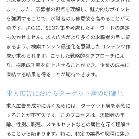
求職者のニーズを捉える求人広告の作り方
ます。また、応募者の視点を理解し、魅力的なポイント
を強調することで、求職者の応募意欲を高めることが可
共感を生むストーリーテリングの活用
能です。さらに、SEO対策を考慮したキーワードの選定
応募動機を高めるための心理誘導テクニッ
も欠かせません。求人広告がより多くの求職者の目に留
ク
まるよう、検索エンジン最適化を意識したコンテンツ作
求職者の感情に訴える求人広告の書き方
成が求められます。こうした戦略的なアプローチによ
役立つ情報を提供することで信頼を築く
り、採用成功率を向上させることができ、企業の成長に
応募者の期待感を高める広告手法
直結する結果を得ることが期待できます。
SEO対策で求人広告の効果を最大化する
求人広告におけるターゲット層の明確化
求人広告のSEO基礎知識と重要性
キーワード戦略で求人広告を最適化する
求人広告を成功に導くためには、ターゲット層を明確に
検索エンジンに好まれるコンテンツの作成
することが不可欠です。このプロセスは、求職者の年
法
齢、性別、職種、スキルセットなどの属性を深く理解す
ローカルSEOで地域特化型求人広告を強化
ることから始まります。特に、特定の業界や職種に焦点