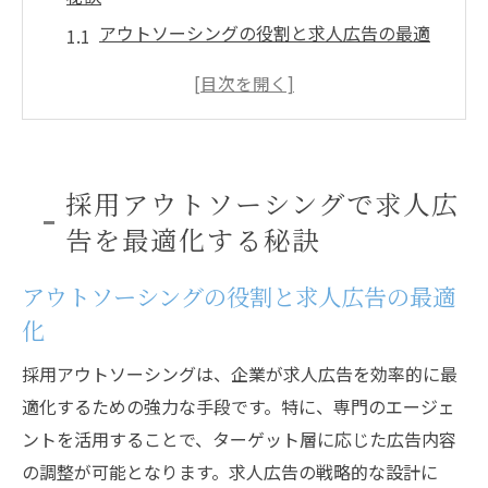
アウトソーシングの役割と求人広告の最適
化
効果的な求人広告を作るためのアウトソー
シング戦略
求人広告におけるターゲット層の明確化
採用アウトソーシングで求人広
データ分析で求人広告の効果を測る方法
告を最適化する秘訣
採用アウトソーシングを活用した広告改善
の事例
アウトソーシングの役割と求人広告の最適
求人広告最適化における最新トレンド
化
求人広告で優秀な人材を惹きつける方法とは
採用アウトソーシングは、企業が求人広告を効率的に最
優秀な人材を惹きつける求人広告の要素
適化するための強力な手段です。特に、専門のエージェ
競合との差別化を図る求人広告の作り方
ントを活用することで、ターゲット層に応じた広告内容
応募者の視点を取り入れた求人広告の工夫
の調整が可能となります。求人広告の戦略的な設計に