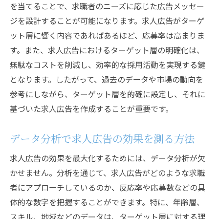
を当てることで、求職者のニーズに応じた広告メッセー
求人広告のパフォーマンスを向上させる
ジを設計することが可能になります。求人広告がターゲ
SEOツール
ット層に響く内容であればあるほど、応募率は高まりま
SEO対策による応募者数増加の成功事例
す。また、求人広告におけるターゲット層の明確化は、
ターゲット層に響く求人広告の作り方
無駄なコストを削減し、効率的な採用活動を実現する鍵
ターゲット層の特性を理解するための調査
となります。したがって、過去のデータや市場の動向を
方法
参考にしながら、ターゲット層を的確に設定し、それに
ターゲット別にカスタマイズした求人広告
基づいた求人広告を作成することが重要です。
の作成
ペルソナ設定で求職者にリーチする戦略
データ分析で求人広告の効果を測る方法
応募者の関心を引くコンテンツマーケティ
求人広告の効果を最大化するためには、データ分析が欠
ング
かせません。分析を通じて、求人広告がどのような求職
ターゲット層とのコミュニケーションを深
者にアプローチしているのか、反応率や応募数などの具
める方法
体的な数字を把握することができます。特に、年齢層、
求職者のライフスタイルに合った求人広告
スキル、地域などのデータは、ターゲット層に対する理