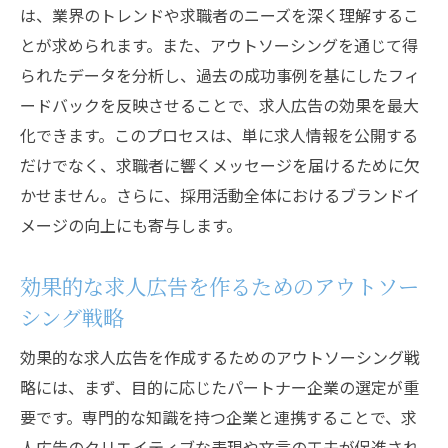
求職者を動かすキャッチコピーの作成術
は、業界のトレンドや求職者のニーズを深く理解するこ
とが求められます。また、アウトソーシングを通じて得
求人広告におけるビジュアルの重要性
られたデータを分析し、過去の成功事例を基にしたフィ
求人広告で企業ブランドを強化する方法
ードバックを反映させることで、求人広告の効果を最大
採用を成功に導く求人広告のデザイン戦略
化できます。このプロセスは、単に求人情報を公開する
視覚的に魅力的な求人広告のデザインポイ
だけでなく、求職者に響くメッセージを届けるために欠
ント
かせません。さらに、採用活動全体におけるブランドイ
求人広告デザインにおける心理学的アプロ
メージの向上にも寄与します。
ーチ
モバイル対応を意識した求人広告のデザイ
効果的な求人広告を作るためのアウトソー
ン
シング戦略
色彩とフォントで与える印象の違い
効果的な求人広告を作成するためのアウトソーシング戦
直感的に理解できる情報設計のテクニック
略には、まず、目的に応じたパートナー企業の選定が重
応募者の行動を促進するデザインの要素
要です。専門的な知識を持つ企業と連携することで、求
求職者の心を動かす求人広告の作成法
人広告のクリエイティブな表現や文言の工夫が促進され