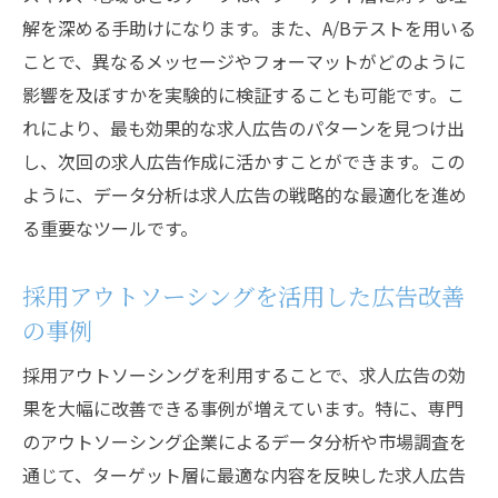
の提案
解を深める手助けになります。また、A/Bテストを用いる
求人広告を通じた採用成功率向上のポイント
ことで、異なるメッセージやフォーマットがどのように
影響を及ぼすかを実験的に検証することも可能です。こ
採用成功率を高めるためのKPI設定
れにより、最も効果的な求人広告のパターンを見つけ出
応募者のフィードバックを活かした広告改
し、次回の求人広告作成に活かすことができます。この
善
ように、データ分析は求人広告の戦略的な最適化を進め
求人広告から採用活動全体を見直す手法
る重要なツールです。
採用成功に繋がる応募者体験の重要性
採用プロセスの最適化による広告効果の向
採用アウトソーシングを活用した広告改善
上
の事例
長期的に採用成功率を維持するための施策
採用アウトソーシングを利用することで、求人広告の効
求人広告で採用アウトソーシングを効果的に活
果を大幅に改善できる事例が増えています。特に、専門
用する方法
のアウトソーシング企業によるデータ分析や市場調査を
アウトソーシングパートナー選定のポイン
通じて、ターゲット層に最適な内容を反映した求人広告
ト