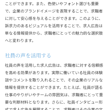
キャンペーンの効果測定
ことができます。また、色使いやフォント選びも重要
で、企業のブランドイメージを表現することで、求職者
ターゲット層へのアプローチ方法
に対して安心感を与えることができます。このように、
成功事例の紹介とその理由
訴求力のあるビジュアルを活用することで、求人広告は
求人広告で求職者の心を掴むための実践例
単なる情報提供から、求職者にとっての魅力的な選択肢
求職者の視点に立った広告作成
へと変わります。
インタラクティブな広告の活用
応募者の声を取り入れる
社員の声を活用する
地域特化型の求人広告
社員の声を活用した求人広告は、求職者に対する信頼感
求職者にとってのメリット強調
を高める効果があります。実際に働いている社員の体験
実践例から学ぶ心を掴むポイント
談やコメントを取り入れることで、その企業のリアルな
高反響を生む求人広告成功事例から見るポイン
情報を提供することができます。たとえば、社員が語る
ト
仕事のやりがいやチームの雰囲気は、求職者にとって重
要な判断材料となります。さらに、社員インタビュー形
反響を生む広告の特徴
式で求人広告を展開することで、求職者はその企業の文