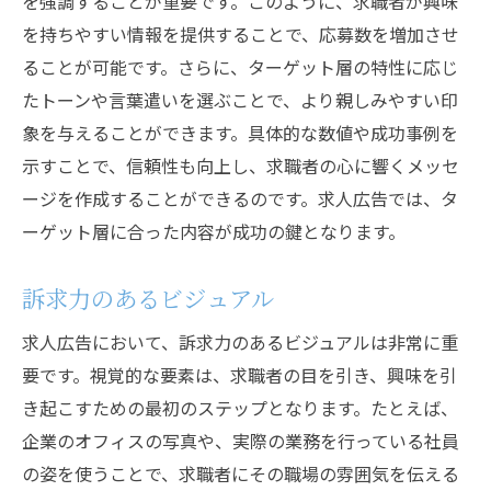
を強調することが重要です。このように、求職者が興味
応募数増加の秘訣
を持ちやすい情報を提供することで、応募数を増加させ
求人広告で高反響を得るための具体的な工夫と
ることが可能です。さらに、ターゲット層の特性に応じ
は
たトーンや言葉遣いを選ぶことで、より親しみやすい印
広告文の最適化
象を与えることができます。具体的な数値や成功事例を
示すことで、信頼性も向上し、求職者の心に響くメッセ
ターゲット層に合わせたメッセージ
ージを作成することができるのです。求人広告では、タ
効果的なタイミングと場所の選定
ーゲット層に合った内容が成功の鍵となります。
ブランドイメージの強化
応募者のフィードバック活用
訴求力のあるビジュアル
成功事例に見る工夫
求人広告において、訴求力のあるビジュアルは非常に重
成功事例から学ぶ求人広告反響率向上のコツ
要です。視覚的な要素は、求職者の目を引き、興味を引
反響率を上げるための基本戦略
き起こすための最初のステップとなります。たとえば、
成功事例に共通するポイント
企業のオフィスの写真や、実際の業務を行っている社員
データ分析の重要性
の姿を使うことで、求職者にその職場の雰囲気を伝える