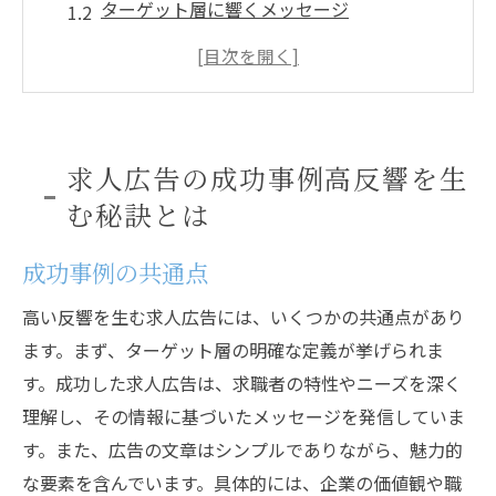
ターゲット層に響くメッセージ
訴求力のあるビジュアル
社員の声を活用する
応募プロセスの簡略化
継続的な分析と改善
求人広告の成功事例高反響を生
ターゲットに響く求人広告事例反響率を上げる
む秘訣とは
ポイント
成功事例の共通点
ターゲット層の明確化
魅力的な求人タイトルの作成
高い反響を生む求人広告には、いくつかの共通点があり
具体的な業務内容の提示
ます。まず、ターゲット層の明確な定義が挙げられま
福利厚生の強調
す。成功した求人広告は、求職者の特性やニーズを深く
理解し、その情報に基づいたメッセージを発信していま
成功事例から学ぶポイント
す。また、広告の文章はシンプルでありながら、魅力的
反響率向上のための工夫
な要素を含んでいます。具体的には、企業の価値観や職
ビジュアルとメッセージの工夫で高反響を実現