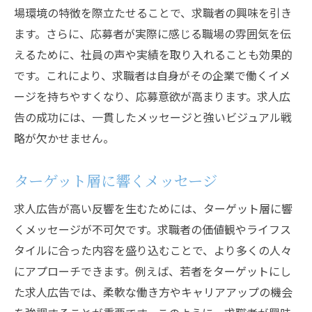
場環境の特徴を際立たせることで、求職者の興味を引き
した求人広告
ます。さらに、応募者が実際に感じる職場の雰囲気を伝
視覚的要素の重要性
えるために、社員の声や実績を取り入れることも効果的
インフォグラフィックの活用
です。これにより、求職者は自身がその企業で働くイメ
応募者の共感を呼ぶストーリーテリング
ージを持ちやすくなり、応募意欲が高まります。求人広
写真と動画の効果的な使用
告の成功には、一貫したメッセージと強いビジュアル戦
略が欠かせません。
魅力的なキャッチコピー
成功事例に見るビジュアルの工夫
ターゲット層に響くメッセージ
応募数を飛躍的に増やす求人広告の成功事例
求人広告が高い反響を生むためには、ターゲット層に響
成功事例の詳細分析
くメッセージが不可欠です。求職者の価値観やライフス
ターゲットに合わせた広告戦略
タイルに合った内容を盛り込むことで、より多くの人々
効果的なSNS活用法
にアプローチできます。例えば、若者をターゲットにし
応募フォームの簡素化
た求人広告では、柔軟な働き方やキャリアアップの機会
成功事例からの学び