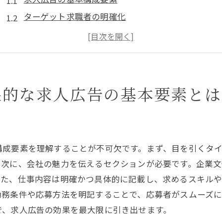
ターゲット求職者の明確化
効果的な広告文の作成方法
視覚的要素の重要性
応募プロセスの簡素化
フィードバックの活用
果的な求人広告の基本要素とは
求職者の注目を集める求人広告作成のポイント
魅力的なタイトルの付け方
求職者の関心を引くイントロダクション
構成要素を理解することが不可欠です。まず、目を引くタ
具体的かつ明確な仕事内容の説明
。次に、会社の魅力を伝えるセクションが必要です。企業
福利厚生と待遇の強調
また、仕事内容は明確かつ具体的に記載し、求めるスキル
効果的なビジュアルの選定
勤務条件や応募方法を明記することで、応募者がスムーズ
応募行動を促すコールトゥアクション
で、求人広告の効果を最大限に引き出せます。