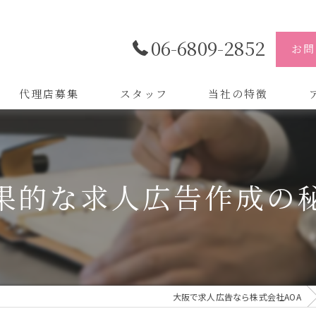
06-6809-2852
お問
代理店募集
スタッフ
当社の特徴
代理店
株
制作
株
果的な求人広告作成の
バイトル
株
会社
デザイン
大阪で求人広告なら株式会社AOA