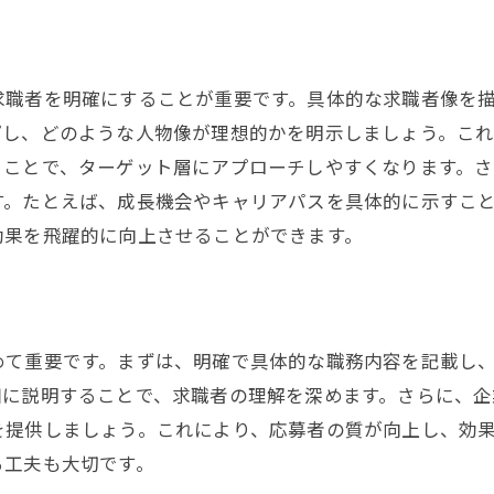
求人広告で差をつける！興味を引く方法
ユニークな売り込みポイント
企業文化と価値観の紹介
求職者を明確にすることが重要です。具体的な求職者像を
成功事例や社員の声の活用
プし、どのような人物像が理想的かを明示しましょう。こ
ビデオ広告の効果的な活用
ることで、ターゲット層にアプローチしやすくなります。
ソーシャルメディアでの拡散
す。たとえば、成長機会やキャリアパスを具体的に示すこ
効果を飛躍的に向上させることができます。
モバイル最適化の重要性
求人広告の実践ガイド：成功へのステップ
ステップ1：市場調査と競合分析
ステップ2：理想の候補者像の設定
めて重要です。まずは、明確で具体的な職務内容を記載し
ステップ3：広告文の作成と編集
細に説明することで、求職者の理解を深めます。さらに、企
を提供しましょう。これにより、応募者の質が向上し、効
ステップ4：広告の配置とターゲティング
る工夫も大切です。
ステップ5：パフォーマンスの測定と改善