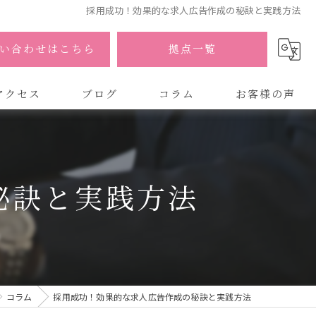
採用成功！効果的な求人広告作成の秘訣と実践方法
い合わせはこちら
拠点一覧
アクセス
ブログ
コラム
お客様の声
式会社AOA
式会社AOA 東京 渋谷オフィス
秘訣と実践方法
式会社AOA 南森町オフィス
コラム
採用成功！効果的な求人広告作成の秘訣と実践方法