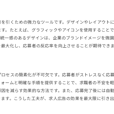
ステップ6：継続的な最適化の実施
魅力的な求人広告を作るための基本戦略
ターゲットオーディエンスの理解
意を引くための強力なツールです。デザインやレイアウト
ます。たとえば、グラフィックやアイコンを使用すること
ブランドの一貫性の確保
。統一感のあるデザインは、企業のブランドイメージを強
クリエイティブなアプローチ
を最大化し、応募者の反応率を向上させることが期待でき
データ駆動型の意思決定
インフルエンサーマーケティングの活用
応募者エクスペリエンスの最適化
求人広告を最大限に活用するためのノウハウ
プロセスの簡素化が不可欠です。応募者がストレスなく応
フォームと明確な手順を提供することで、求職者の不安を
効果的な広告チャネルの選択
原因を減らす効果的な方法です。また、応募完了後には自
パフォーマンスメトリクスの追跡
きます。こうした工夫が、求人広告の効果を最大限に引き
SEO最適化の技術
継続的な広告の更新