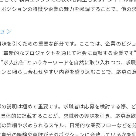
多様性とインクルージョンの強調
、ポジションの特徴や企業の魅力を強調することで、他の
応募者とのパーソナライズされたコミュニケーショ
迅速かつプロフェッショナルな対応
ョン
興味を引くための重要な部分です。ここでは、企業のビジ
、革新的なプロジェクトを通じて社会に貢献する企業です
"求人広告"というキーワードを自然に取り入れつつ、求
ョンと照らし合わせやすい内容を盛り込むことで、応募の
容の説明は極めて重要です。求職者は応募を検討する際、
を具体的に記載することが、求職者の興味を引き、応募意
務の詳細や求められるスキル、日常的な業務フローなどを
は自分の経験や意欲がそのポジションに合致しているかを