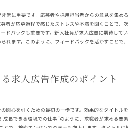
リファラルプログラムの導入
が非常に重要です。応募者や採用担当者からの意見を集め
応募者データベースの構築
応募者が応募過程で感じたストレスや不満を聞くことで、
採用効率を上げる求人広告の実践テクニック
ィードバックも重要です。新入社員が求人広告に期待して
キーワードの最適な選定
められます。このように、フィードバックを活かすことで
広告のA/Bテスト
ターゲティング精度の向上
クロスマーケティング戦略
める求人広告作成のポイント
リアルタイムのフィードバック
採用管理システムの活用
効果的な求人広告で優秀な人材を引き寄せる方法
魅力的な企業プロファイルの作成
者の関心を引くための最初の一歩です。効果的なタイトル
ポジティブな職場環境の訴求
！成長できる環境での仕事"のように、求職者が求める要
キャリアパスの明確な提示
むことで、検索エンジンでの表示も向上します。タイトルは