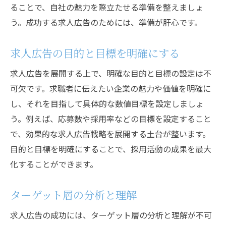
ることで、自社の魅力を際立たせる準備を整えましょ
提示
う。成功する求人広告のためには、準備が肝心です。
効果的な求人広告契約のポイントを解説
求人広告契約の基本的な流れ
求人広告の目的と目標を明確にする
求人広告契約時の重要項目
求人広告を展開する上で、明確な目的と目標の設定は不
求人広告プラットフォームの選び方
可欠です。求職者に伝えたい企業の魅力や価値を明確に
求人広告の契約期間と更新の重要性
し、それを目指して具体的な数値目標を設定しましょ
契約内容の見直しと改善提案
う。例えば、応募数や採用率などの目標を設定すること
求人広告契約におけるトラブル防止策
で、効果的な求人広告戦略を展開する土台が整います。
企業ニーズに応える求人広告作成法
目的と目標を明確にすることで、採用活動の成果を最大
化することができます。
企業の求める人材像を明確にする
企業文化とビジョンを反映させた広告
ターゲット層の分析と理解
具体的な業務内容と待遇条件の記載方法
求人広告の成功には、ターゲット層の分析と理解が不可
魅力的な求人タイトルとキャッチコピーの