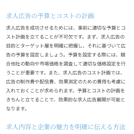
SNSを使った求人広告の配信テクニック
紙媒体とデジタル媒体の使い分け
求人広告の予算とコストの計画
リファラル採用プログラムの導入
求人広告を成功させるためには、事前に適切な予算とコ
企業ウェブサイトでの求人広告の効果
スト計画を立てることが不可欠です。まず、求人広告の
多様なチャネルを組み合わせた求人戦略
目的とターゲット層を明確に把握し、それに基づいて広
採用成功へ導く具体的な求人広告アプローチ
告の予算を設定しましょう。予算を設定する際には、競
データ分析を活用した求人広告の改善
合他社の動向や市場価格を調査して適切な価格設定を行
求人広告のパフォーマンス測定方法
うことが重要です。また、求人広告のコスト計画では、
広告の制作費や配信費、効果測定のための費用も考慮に
求人広告キャンペーンの計画と実行
入れておくことが求められます。予算とコストの計画を
成功事例から学ぶ求人広告アプローチ
きちんと立てることで、効果的な求人広告展開が可能と
求人広告のA/Bテストの活用
なります。
候補者の体験を向上させる求人広告
求人広告契約で採用活動を成功させる秘訣
求人内容と企業の魅力を明確に伝える方法
長期的な関係を築く求人広告契約