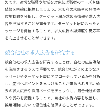
欠です。適切な職種や地域を対象に求職者のニーズや価
作成
値観を明確に把握しましょう。大阪府の求職者の特性や
企業の強みをアピールする方法
市場動向を分析し、ターゲット層が求める情報や求人内
求人広告の内容を定期的にアップデートす
容を把握することが重要です。ターゲット層に合ったメ
る
ッセージを発信することで、求人広告の認知度や反応率
求職者の期待に応える求人広告とは
を向上させることができます。
求職者が求める情報を提供する方法
求職者に響く求人広告の構成
競合他社の求人広告を研究する
求職者の質問に答えるFAQの設置
競合他社の求人広告を研究することは、自社の広告戦略
求職者のフィードバックを活かす求人広告
を洗練させるうえで重要です。競合他社がどのようなメ
求人広告における透明性と信頼性の確保
ッセージやターゲット層にアプローチしているかを分析
求職者に対する迅速な対応の重要性
し、差別化ポイントを見つけることが求められます。過
去の求人広告や採用ページをチェックし、競合他社の強
求人広告配信チャネルの選択とその効果
みや弱みを把握することで、自社の広告内容を改善し、
オンライン求人サイトの活用法
採用活動において優位性を確保することができます。