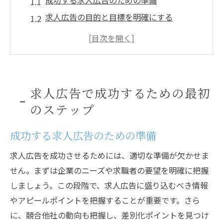
成功する求人広告のための準備
求人広告の目的と目標を明確にする
ターゲット層の分析と理解
競合他社の求人広告を研究する
求人広告の予算とコストの計画
求人内容と企業の魅力を明確に伝える方法
求人広告で成功するための最初
ターゲットに合わせた求人広告戦略の重要性
のステップ
ターゲット層にリーチするための媒体選定
成功する求人広告のための準備
ターゲットに響く求人広告のメッセージ
ターゲット層の行動パターンを理解する
求人広告を成功させるためには、適切な準備が欠かせま
求職者のペルソナ設定とその活用法
せん。まずは企業のニーズや求職者の要望を明確に把握
しましょう。この段階で、求人広告に盛り込むべき情報
ターゲット層に合わせた求人広告のデザイ
やアピールポイントを把握することが重要です。さら
ン
に、競合他社の動向も把握し、差別化ポイントを見つけ
ターゲット層のニーズに応える求人条件の