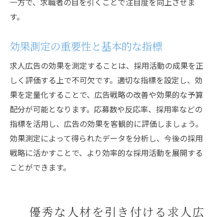
一方で、求職者の目を引くことで注目度を向上させま
するための秘訣
す。
ターゲット層への直接アプローチ法
インターンシップやアルムナイネットワー
効果測定の重要性と基本的な指標
クの活用
求人広告の効果を測定することは、採用活動の成果を正
リファラル採用の推奨
しく評価する上で不可欠です。適切な指標を設定し、効
フリーランサーや契約社員の採用
果を定量化することで、広告戦略の改善や効果的な予算
採用イベントやキャリアフェアの活用
配分が可能となります。応募数や反応率、採用率などの
コミュニティの形成と活用
指標を活用し、広告の効果を客観的に評価しましょう。
効果測定によって得られたデータを分析し、今後の採用
戦略に活かすことで、より効率的な採用活動を展開する
ことができます。
優秀な人材を引き付ける求人広