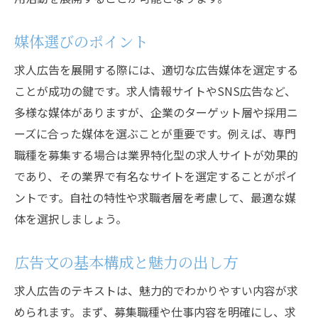
リファラルプログラムの活用
成功事例の紹介と口コミ戦略
媒体選びのポイント
求人広告の費用対効果を測定するための指標と
求人広告を展開する際には、適切な広告媒体を選定する
は
ことが成功の鍵です。求人情報サイトやSNS広告など、
基本的なKPIの設定方法
多様な媒体がありますが、企業のターゲット層や採用ニ
CTR（クリック率）とその改善方法
ーズに合った媒体を選ぶことが重要です。例えば、専門
応募者数と採用数の関係
職種を募集する場合は業界特化型の求人サイトが効果的
であり、その業界で有名なサイトを選定することがポイ
広告媒体ごとの費用対効果の比較
ントです。自社の特性や求職者層を考慮して、最適な媒
応募から採用までのプロセスの分析
体を選択しましょう。
リターン・オン・アドバーティスメント・
スペンド（ROAS）の計測方法
広告文の基本構成と魅力の出し方
求人広告の最適化を成功させるための具体的手
求人広告のテキストは、魅力的でわかりやすい内容が求
法
められます。まず、募集職種や仕事内容を明確にし、求
A/Bテストの活用方法