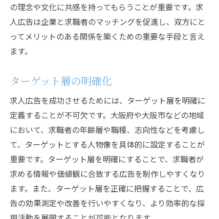
の理念や文化に共感を持ってもらうことが重要です。求
法
人広告は企業と求職者のマッチングを促進し、双方にと
効果的な予算配分のコツ
ってメリットのある関係を築くための重要な手段と言え
無料または低コストの広告媒体の活用
ます。
広告のタイミングと頻度の最適化
コンテンツのリパーパスによるコスト削減
ターゲット層の明確化
キャンペーンの設定と効果的な運用
求人広告を成功させるためには、ターゲット層を明確に
内部リソースの活用と外部委託のバランス
定義することが不可欠です。大阪府や大阪市などの地域
競合他社との差別化を図る求人広告戦略
において、求職者の年齢層や職種、志向性などを考慮し
て、ターゲットとする人物像を具体的に設定することが
競合分析の重要性と方法
重要です。ターゲット層を明確にすることで、求職者が
独自の強みを広告に反映させる
求める情報や価値観に合致する広告を制作しやすくなり
企業のビジョンとミッションを明確に打ち
ます。また、ターゲット層を正確に把握することで、広
出す
告の効果測定や改善を行いやすくなり、より効率的な採
応募者の心理を理解した広告作り
用活動を展開することが可能となります。