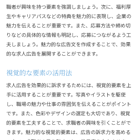
職者が興味を持つ要素を強調しましょう。次に、福利厚
データ分析による改善点の抽出
生やキャリアパスなどの特典を魅力的に表現し、企業の
求職者からのフィードバックの重要性
魅力を伝えることが重要です。また、応募方法や締め切
広告配信スケジュールの最適化
りなどの具体的な情報も明記し、応募につながるよう工
ターゲティング精度の向上
夫しましょう。魅力的な広告文を作成することで、効果
継続的な見直しと調整の重要性
的な求人広告を展開することができます。
市場トレンドを活用した求人広告の最適化
視覚的な要素の活用法
最新の求人広告トレンド分析
SNSを活用した求人広告戦略
求人広告を効果的に訴求するためには、視覚的要素を上
手に活用することが重要です。写真やイラストを駆使
モバイル最適化の重要性
し、職場の魅力や仕事の雰囲気を伝えることがポイント
多様な媒体での広告配信
です。また、色彩やデザインの選定も大切であり、視覚
業界動向に基づく広告内容の調整
的要素を工夫することで、求職者の興味を引くことがで
AI・機械学習の活用による広告最適化
きます。魅力的な視覚的要素は、広告の訴求力を高める
求人広告の費用を抑えながら優秀な人材を採用