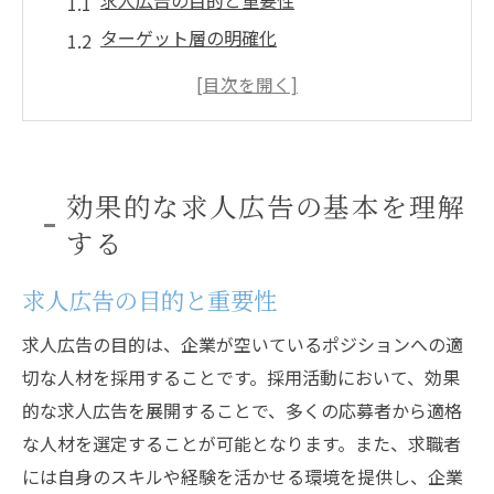
求人広告の目的と重要性
ターゲット層の明確化
媒体選びのポイント
広告文の基本構成と魅力の出し方
視覚的な要素の活用法
効果測定の重要性と基本的な指標
効果的な求人広告の基本を理解
優秀な人材を引き付ける求人広告の作り方
する
求職者のニーズを理解する
求人広告の目的と重要性
魅力的な企業紹介の方法
具体的な仕事内容の記載方法
求人広告の目的は、企業が空いているポジションへの適
応募者の関心を引くキャッチフレーズ
切な人材を採用することです。採用活動において、効果
的な求人広告を展開することで、多くの応募者から適格
透明性のある給与と福利厚生の記載
な人材を選定することが可能となります。また、求職者
写真や動画で企業文化を伝える方法
には自身のスキルや経験を活かせる環境を提供し、企業
予算を抑えつつ求人広告の効果を最大化する方