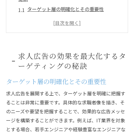
ターゲット層の明確化とその重要性
ターゲット層のペルソナ作成方法
ターゲット層に合わせた広告のメッセージ
ング
データ分析を活用したターゲット層の特定
求人広告の効果を最大化するタ
ターゲット層にリーチするためのチャネル
ーゲティングの秘訣
選び
ターゲット層に響く求人広告の具体例
ターゲット層の明確化とその重要性
成功する求人広告を作るためのデザインポイン
求人広告を展開する上で、ターゲット層を明確に把握す
ト
ることは非常に重要です。具体的な求職者像を描き、そ
視覚的インパクトを与えるデザインの基本
のニーズや要望を把握することで、効果的な広告メッセ
色彩心理学を活用したデザイン
ージを構築することができます。例えば、IT業界を対象
フォント選びの重要性とそのポイント
とする場合、若手エンジニアや経験豊富なエンジニアな