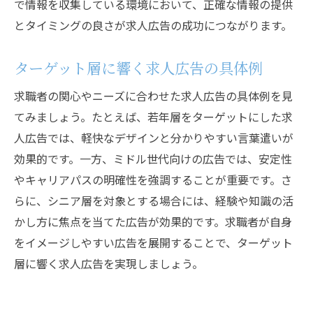
異業種の成功事例とその応用方法
で情報を収集している環境において、正確な情報の提供
とタイミングの良さが求人広告の成功につながります。
効果的な求人広告の具体的な事例分析
成功事例に学ぶターゲティングのコツ
ターゲット層に響く求人広告の具体例
求人広告の改善点を見つけるための事例研
究
求職者の関心やニーズに合わせた求人広告の具体例を見
てみましょう。たとえば、若年層をターゲットにした求
求人広告で理想の人材を引き寄せる戦略
人広告では、軽快なデザインと分かりやすい言葉遣いが
理想の人材を明確にする方法
効果的です。一方、ミドル世代向けの広告では、安定性
求人広告でのブランディング戦略
やキャリアパスの明確性を強調することが重要です。さ
理想の人材に響くメッセージの作成
らに、シニア層を対象とする場合には、経験や知識の活
適切な媒体選びとその活用法
かし方に焦点を当てた広告が効果的です。求職者が自身
広告配信のタイミングと頻度の重要性
をイメージしやすい広告を展開することで、ターゲット
理想の人材を引き寄せた成功戦略の紹介
層に響く求人広告を実現しましょう。