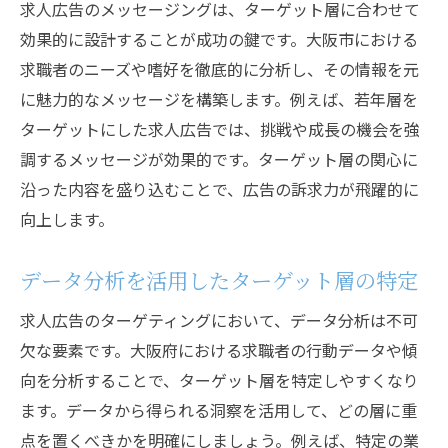
求人広告のメッセージングは、ターゲット層に合わせて
ト
効果的に設計することが成功の鍵です。大阪市における
職場環境や社風の紹介方法
求職者のニーズや嗜好を徹底的に分析し、その情報を元
成功事例や社員の声を活用した広告の作成
に魅力的なメッセージを構築します。例えば、若年層を
ターゲットにした求人広告では、挑戦や成長の機会を強
福利厚生やキャリアパスのアピール
調するメッセージが効果的です。ターゲット層の関心に
企業のビジョンとミッションを伝える方法
沿った内容を盛り込むことで、広告の訴求力が飛躍的に
求人広告で透明性を持たせるための工夫
向上します。
視覚的要素を活用した求人広告の効果的なデザ
イン
データ分析を活用したターゲット層の特定
ビジュアル要素が与える影響とその重要性
求人広告のターゲティングにおいて、データ分析は不可
画像選びのポイントと注意点
欠な要素です。大阪府における求職者の行動データや傾
動画を使った求人広告の効果
向を分析することで、ターゲット層を特定しやすくなり
インフォグラフィックスを活用した情報伝
ます。データから得られる洞察を活用して、どの層に重
達
点を置くべきかを明確にしましょう。例えば、特定の業