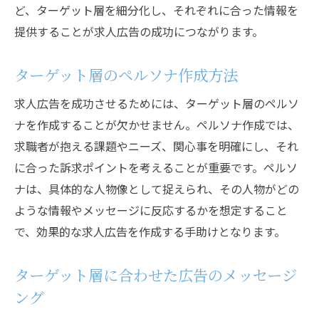
レイアウトの工夫で情報を伝えやすくする
ど、ターゲット層を細分化し、それぞれに合った情報を
方法
提供することが求人広告の成功につながります。
画像や動画を効果的に活用するためのヒン
ターゲット層のペルソナ作成方法
ト
デザインで差別化するためのテクニック
求人広告を成功させるためには、ターゲット層のペルソ
求職者の心を掴む求人広告の作り方
ナを作成することが欠かせません。ペルソナ作成では、
求職者が抱える課題やニーズ、関心事を明確にし、それ
魅力的なキャッチコピーの作成法
に合った訴求ポイントを考えることが重要です。ペルソ
具体的な業務内容と条件を明確にする
ナは、具体的な人物像として捉えられ、その人物がどの
求職者のニーズを反映したメッセージング
ような情報やメッセージに反応するかを想定すること
ストーリーテリングを活用した広告の作成
で、効果的な求人広告を作成する手助けとなります。
求人広告での企業文化の紹介方法
求職者の共感を呼ぶ広告の作成例
ターゲット層に合わせた広告のメッセージ
求人広告で企業の魅力を伝えるための方法
ング
企業の強みを効果的に伝えるためのポイン