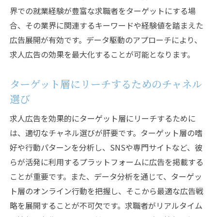
デザインツールの活用法とおすすめツール
界での就業経験が豊富な求職者をターゲットにする場
視覚的要素で応募率を上げるための実例
合、その業界に関連するキーワードや経験値を踏まえた
広告展開が有効です。データ駆動のアプローチにより、
ターゲット層に響く求人広告の作成テクニック
求人広告の効果を最大化することが可能となります。
ターゲット層ごとのアプローチ方法
年齢層別の効果的なメッセージング
ターゲット層にリーチするためのチャネル
異なる業界に向けた広告の作成法
選び
求職者の動機付けになる要素の提案
求人広告を効果的にターゲット層にリーチするために
ターゲット層の心理に基づいたマーケティ
は、適切なチャネル選びが肝要です。ターゲット層の嗜
ング
好や行動パターンを分析し、SNSや専門サイトなど、彼
求人広告の効果を測定し改善する方法
らが活発に利用するプラットフォームに広告を掲載する
求人広告の成功事例から学ぶ効果的な手法
ことが重要です。また、データ分析を通じて、ターゲッ
成功事例に見る共通のポイント
ト層のオンライン行動を把握し、そこから最適な広告戦
広告内容の工夫で大きな成果を上げた企業
略を展開することが不可欠です。求職者がリアルタイム