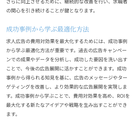
さらに向上させるために、継続的な改善を行い、求職者
成功事例からの具体例
の関心を引き続けることが鍵となります。
求人広告の費用と効果をバランスよく管理する
ための戦略
成功事例から学ぶ最適化方法
バランスの取れた管理方法
求人広告の費用対効果を最大化するためには、成功事例
予算と効果のバランス調整
から学ぶ最適化方法が重要です。過去の広告キャンペー
持続可能な広告戦略
ンでの成果やデータを分析し、成功した要因を洗い出す
リソースの最適配分
ことで、今後の広告展開に活かすことができます。成功
成功事例に学ぶバランス管理
事例から得られる知見を基に、広告のメッセージやター
長期的な視点での広告戦略
ゲティングを改善し、より効果的な広告展開を実現しま
す。成功事例から学ぶことで、費用対効果を高め、ROIを
最大化する新たなアイデアや戦略を生み出すことができ
ます。