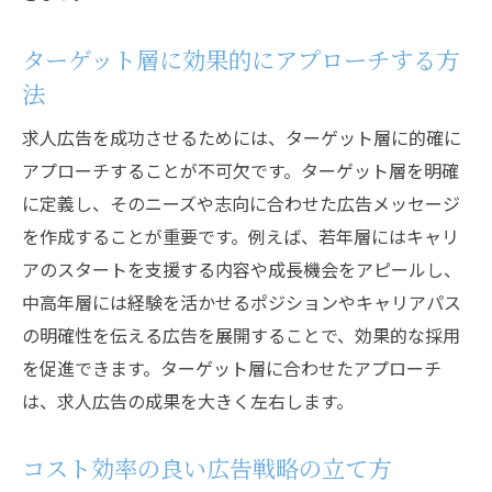
求職者に共感を呼ぶストーリーテリング
企業の価値観を具体的に示す
ターゲット層に効果的にアプローチする方
従業員の声を広告に取り入れる
法
ブランドイメージと一致した広告デザイン
求人広告を成功させるためには、ターゲット層に的確に
求人広告で優秀な人材を引き寄せるコツ
アプローチすることが不可欠です。ターゲット層を明確
理想の候補者像を明確にする方法
に定義し、そのニーズや志向に合わせた広告メッセージ
ターゲット層に刺さる求人要件の設定
を作成することが重要です。例えば、若年層にはキャリ
強力な引力を持つ求人広告の特徴
アのスタートを支援する内容や成長機会をアピールし、
求職者の興味を引く独自の福利厚生
中高年層には経験を活かせるポジションやキャリアパス
の明確性を伝える広告を展開することで、効果的な採用
応募率を高めるための応募プロセスの簡略
を促進できます。ターゲット層に合わせたアプローチ
化
は、求人広告の成果を大きく左右します。
口コミとリファラルプログラムの活用
適切な求人広告で競争を勝ち抜くための方法
コスト効率の良い広告戦略の立て方
市場分析を基にした広告戦略の立案