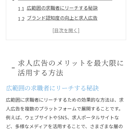
広範囲の求職者にリーチする秘訣
ブランド認知度の向上と求人広告
ターゲット層に効果的にアプローチする方
法
コスト効率の良い広告戦略の立て方
求人広告のリアルタイムデータ分析の活用
求人広告のメリットを最大限に
法
活用する方法
成功事例から学ぶ求人広告活用術
求人広告のデメリットを克服するための戦略
広範囲の求職者にリーチする秘訣
競争の激化をどう乗り越えるか
広範囲に求職者にリーチするための効果的な方法は、求
適切なターゲティングを行うための方法
人広告を複数のプラットフォームで展開することです。
広告の無駄を削減するための対策
例えば、ウェブサイトやSNS、求人ポータルサイトな
負担を軽減するための自動化ツールの活用
ど、多様なメディアを活用することで、さまざまな層の