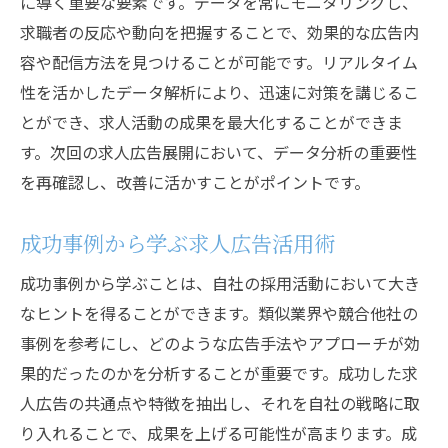
に導く重要な要素です。データを常にモニタリングし、
リアルタイムフィードバックを活かす方法
求職者の反応や動向を把握することで、効果的な広告内
求人広告を活用した効果的な採用活動の秘訣
容や配信方法を見つけることが可能です。リアルタイム
総合的な採用戦略の中での求人広告の位置
性を活かしたデータ解析により、迅速に対策を講じるこ
付け
とができ、求人活動の成果を最大化することができま
他の採用手法との連携
す。次回の求人広告展開において、データ分析の重要性
採用活動の中での求人広告の役割
を再確認し、改善に活かすことがポイントです。
求職者とのエンゲージメントを高める方法
成功事例から学ぶ求人広告活用術
広告からの応募者管理とフォローアップ
成功事例から学ぶ採用活動の最適化
成功事例から学ぶことは、自社の採用活動において大き
なヒントを得ることができます。類似業界や競合他社の
事例を参考にし、どのような広告手法やアプローチが効
果的だったのかを分析することが重要です。成功した求
人広告の共通点や特徴を抽出し、それを自社の戦略に取
り入れることで、成果を上げる可能性が高まります。成