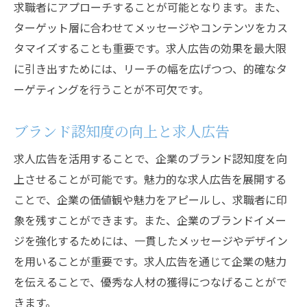
求職者にアプローチすることが可能となります。また、
求職者の質を高めるための工夫
ターゲット層に合わせてメッセージやコンテンツをカス
フィードバックを活用した広告改善策
タマイズすることも重要です。求人広告の効果を最大限
効果的な求人広告の作成ポイント
に引き出すためには、リーチの幅を広げつつ、的確なタ
魅力的なコピーライティングのコツ
ーゲティングを行うことが不可欠です。
視覚的要素を活かした広告デザイン
求職者に響くキーワーを選ぶ方法
ブランド認知度の向上と求人広告
具体的な職務内容の記載ポイント
求人広告を活用することで、企業のブランド認知度を向
福利厚生や企業文化のアピール方法
上させることが可能です。魅力的な求人広告を展開する
応募促進のための行動喚起（CTA）
ことで、企業の価値観や魅力をアピールし、求職者に印
求人広告を通じて企業理念を伝える重要性
象を残すことができます。また、企業のブランドイメー
ジを強化するためには、一貫したメッセージやデザイン
企業のビジョンとミッションを明示する方
を用いることが重要です。求人広告を通じて企業の魅力
法
を伝えることで、優秀な人材の獲得につなげることがで
企業文化を反映した広告の作成
きます。