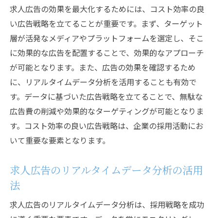
求人広告の効果を最大化するためには、コスト効率の良
競合他社との差別化ポイントを強調する
い広告戦略を立てることが重要です。まず、ターゲット
タイムリーな広告配信の重要性
層が活発なメディアやプラットフォームを選定し、そこ
多様なプラットフォームの活用
に効果的な広告を配置することで、効果的なアプローチ
求職者からのデータを活かす
が可能となります。また、広告の効果を確認するため
継続的な広告パフォーマンスのモニタリン
に、リアルタイムデータ分析を活用することも有効で
グ
す。データに基づいた広告戦略を立てることで、無駄な
求人広告のリアルタイムデータ分析の活用例
広告費の削減や効果的なターゲティングが可能となりま
す。コスト効率の良い広告戦略は、企業の採用活動にお
データ分析で広告効果を最大化する方法
いて重要な要素となります。
重要なKPIの設定とモニタリング
分析ツールの選び方と活用法
求人広告のリアルタイムデータ分析の活用
広告のパフォーマンスを改善する具体的な
法
アクション
求人広告のリアルタイムデータ分析は、採用戦略を成功
データに基づいたターゲティングの強化