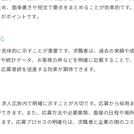
会社の雰囲気をビジュアルで伝える
ため、箇条書きや短文で要点をまとめることが効果的です
魅力的な求人広告を作成するための最新トレンド
とがポイントです。
動画を活用した求人広告
ソーシャルメディアでのプロモーション
る
モバイルフレンドリーな求人広告
を具体的に示すことが重要です。求職者は、過去の実績や
インタラクティブな要素を取り入れる
字や統計データ、お客様の声などを明確に記載することで
パーソナライズされた求人情報
、応募意欲を促進する効果が期待できます。
データ分析を活用した効果測定
具体的な仕事内容と福利厚生を明確に示す求人広告
日常の業務内容を具体的に説明する
、求人広告内で明確に示すことが大切です。応募から採用
職場の写真や動画を掲載する
ができます。また、応募方法や必要書類、面接の日程や場
詳細な福利厚生一覧を提供する
きます。応募プロセスの明確化は、求職者と企業の間のコ
働き方の柔軟性をアピールする