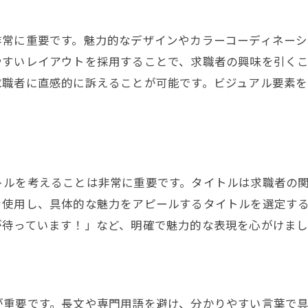
求人広告における効果的なキーワード選定の重要性
SEO対策としてのキーワード選定
非常に重要です。魅力的なデザインやカラーコーディネー
業界特有のキーワードを使用する
やすいレイアウトを採用することで、求職者の興味を引く
求職者の検索意図を予測する
求職者に直感的に訴えることが可能です。ビジュアル要素
キーワードの自然な組み込み方
タイトルと見出しでのキーワード活用
キーワードのトレンド分析
求職者が求める情報を含む求人広告の最適な構築
トルを考えることは非常に重要です。タイトルは求職者の
求められるスキルと経験を明確に記載する
を使用し、具体的な魅力をアピールするタイトルを選定す
勤務地と勤務時間の詳細を提供する
が待っています！」など、明確で魅力的な表現を心がけまし
給与と昇給制度を明示する
社内研修と教育制度を紹介する
応募方法と締切日を明確にする
が重要です。長文や専門用語を避け、分かりやすい言葉で