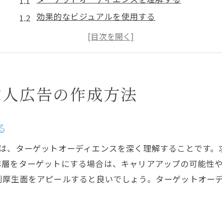
効果的なビジュアルを使用する
キャッチーなタイトルの重要性
簡潔で魅力的な文章を心がける
信頼性を高めるための証拠を提供する
応募プロセスを明確にする
求人広告の作成方法
求人広告で企業の魅力を最大限に伝えるポイント
企業のビジョンとミッションを強調する
る
企業文化を具体的に示す
つは、ターゲットオーディエンスを深く理解することです。
従業員の声を紹介する
年層をターゲットにする場合は、キャリアアップの可能性
ユニークな福利厚生をアピールする
利厚生面をアピールすると良いでしょう。ターゲットオー
キャリアパスの明確な提示
社会貢献活動を紹介する