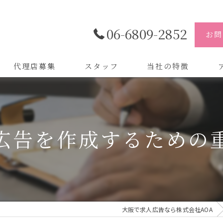
06-6809-2852
お問
代理店募集
スタッフ
当社の特徴
代理店
株
制作
株
広告を作成するための
バイトル
株
会社
デザイン
大阪で求人広告なら株式会社AOA