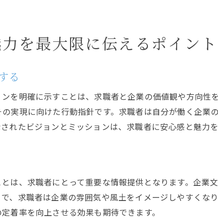
健康管理プログラムを紹介する
ワークライフバランスの支援策
魅力を最大限に伝えるポイント
求人広告で優秀な人材を引きつけるための工夫
魅力的なインセンティブを提供する
する
仕事のやりがいを強調する
企業の安定性と成長性を示す
ョンを明確に示すことは、求職者と企業の価値観や方向性
その実現に向けた行動指針です。求職者は自分が働く企業
ポテンシャルを重視した採用方針
示されたビジョンとミッションは、求職者に安心感と魅力
応募者の多様性を歓迎する姿勢
インタビューのプロセスを透明化する
求人広告作成の基本と求職者の関心を高める方法
ターゲット層の分析と理解
ことは、求職者にとって重要な情報提供となります。企業
クリアで簡潔な文章の書き方
とで、求職者は企業の雰囲気や風土をイメージしやすくな
の定着率を向上させる効果も期待できます。
インパクトのあるデザインの重要性