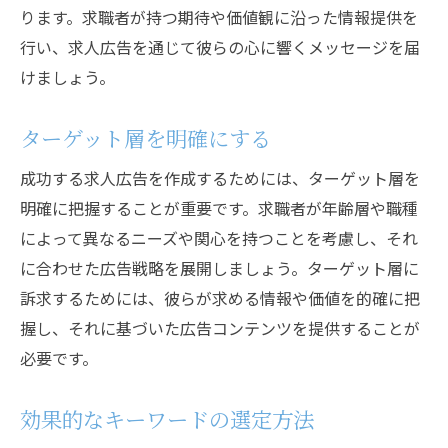
ります。求職者が持つ期待や価値観に沿った情報提供を
広告のタイミングと掲載場所の選び方
行い、求人広告を通じて彼らの心に響くメッセージを届
求人広告を効果的にするための具体的な方法と
けましょう。
秘訣
SEO対策を取り入れる
ターゲット層を明確にする
ソーシャルメディアの活用
成功する求人広告を作成するためには、ターゲット層を
動画コンテンツの導入
明確に把握することが重要です。求職者が年齢層や職種
広告のA/Bテストの実施
によって異なるニーズや関心を持つことを考慮し、それ
フィードバックの収集と改善
に合わせた広告戦略を展開しましょう。ターゲット層に
データ解析による効果測定
訴求するためには、彼らが求める情報や価値を的確に把
求職者に対する魅力的な求人広告を作成するた
握し、それに基づいた広告コンテンツを提供することが
めの戦略
必要です。
ブランディングの強化
効果的なキーワードの選定方法
インフルエンサーとの連携