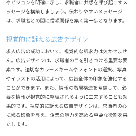
やビジョンを明確に示し、求職者に共感を呼び起こすメ
採用後の研修とサポート体制
ッセージを構築しましょう。伝わりやすいメッセージ
効果的な求人広告を作るための具体的なテクニ
は、求職者との間に信頼関係を築く第一歩となります。
ックと戦略
広告キャンペーンの設計
視覚的に訴える広告デザイン
視覚的要素の最適化
求人広告の成功において、視覚的な訴求力は欠かせませ
モバイルフレンドリーなデザイン
ん。広告デザインは、求職者の目を引きつける重要な要
地域別のターゲティング
素です。適切なカラースキームやフォントの選択、写真
多言語対応の広告
やイラストの活用によって、広告全体の印象を強化する
リターゲティングの活用
ことができます。また、情報の階層構造を考慮して、必
要な情報が視覚的に整理されるように工夫することも効
果的です。視覚的に訴える広告デザインは、求職者の心
に残る印象を与え、企業の魅力を高める重要な役割を果
たします。