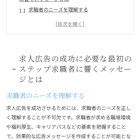
求職者のニーズを理解する
ターゲット層を明確にする
効果的なキーワードの選定方法
魅力的なタイトルの付け方
伝わりやすいメッセージの作成
求人広告の成功に必要な最初の
視覚的に訴える広告デザイン
ステップ求職者に響くメッセー
求職者の心を掴む求人広告の作り方ポイントと
ジとは
コツ
具体的な仕事内容の明示
求職者のニーズを理解する
魅力的な企業文化の紹介
求人広告を成功させるためには、求職者のニーズを正し
給与や福利厚生の詳細
く理解することが不可欠です。求職者が求める職場環境
求職者のメリットを強調する方法
や福利厚生、キャリアパスなどの要素を把握すること
応募方法の簡潔化
で、効果的な広告メッセージを作成することが可能とな