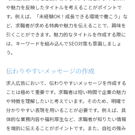
や魅力を反映したタイトルを考えることがポイントで
広告のコンセプト作り
す。例えば、「未経験OK！成長できる環境で働こう」な
効果的なコピーライティング
ど、求職者が求める特典や魅力を伝えることで、興味を
求職者のペルソナ設定
引くことができます。魅力的なタイトルを作成する際に
市場調査と競合分析
は、キーワードを組み込んでSEO対策も意識しましょ
プロフェッショナルなビジュアル
う。
継続的な広告の最適化
求人広告で理想の人材を確保するために知って
伝わりやすいメッセージの作成
おくべきこと
求人広告において、伝わりやすいメッセージを作成する
採用プロセスの透明性
ことは極めて重要です。求職者は短い時間で企業の魅力
面接のポイントとコツ
や特徴を理解したいと考えています。そのため、明確で
内定者フォローの重要性
分かりやすい表現を用いることが必要です。例えば、具
体的な業務内容や福利厚生など、求職者が知りたい情報
求職者のモチベーション維持
を端的に伝えることがポイントです。また、自社の強み
離職率を低減する方法