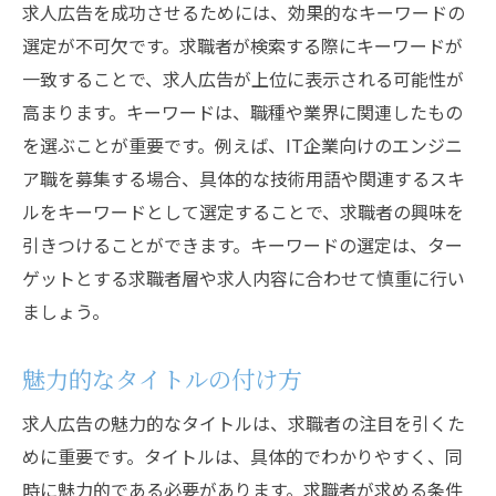
ストーリーテリングの活用
求人広告を成功させるためには、効果的なキーワードの
ユーザー生成コンテンツの利用
選定が不可欠です。求職者が検索する際にキーワードが
一致することで、求人広告が上位に表示される可能性が
パーソナライズされたメッセージ
高まります。キーワードは、職種や業界に関連したもの
クリエイティブな広告手法
を選ぶことが重要です。例えば、IT企業向けのエンジニ
求人広告の成功に欠かせない求職者のニーズに
ア職を募集する場合、具体的な技術用語や関連するスキ
応える方法
ルをキーワードとして選定することで、求職者の興味を
双方向コミュニケーションの促進
引きつけることができます。キーワードの選定は、ター
エンゲージメントの向上
ゲットとする求職者層や求人内容に合わせて慎重に行い
柔軟な勤務形態の提案
ましょう。
キャリアパスの明確化
魅力的なタイトルの付け方
企業の透明性を示す
リワードやインセンティブの提供
求人広告の魅力的なタイトルは、求職者の注目を引くた
成功する求人広告の秘訣専門家が教えるポイン
めに重要です。タイトルは、具体的でわかりやすく、同
ト
時に魅力的である必要があります。求職者が求める条件