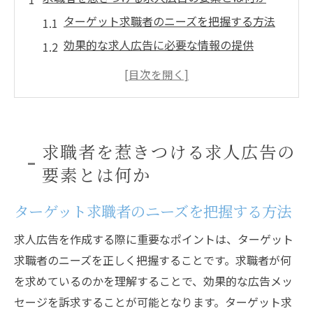
ターゲット求職者のニーズを把握する方法
効果的な求人広告に必要な情報の提供
視覚的魅力を高めるデザインの工夫
求人広告におけるキーワードの重要性
競合他社との差別化ポイントを明確にする
求職者の関心を引くタイトルとキャッチコ
求職者を惹きつける求人広告の
ピー
要素とは何か
企業の魅力を最大限に伝える求人広告の作成方
法
ターゲット求職者のニーズを把握する方法
企業文化とビジョンの具体的な伝え方
求人広告を作成する際に重要なポイントは、ターゲット
働く環境の魅力をアピールするポイント
求職者のニーズを正しく把握することです。求職者が何
福利厚生とキャリアパスの充実を伝える方
を求めているのかを理解することで、効果的な広告メッ
法
セージを訴求することが可能となります。ターゲット求