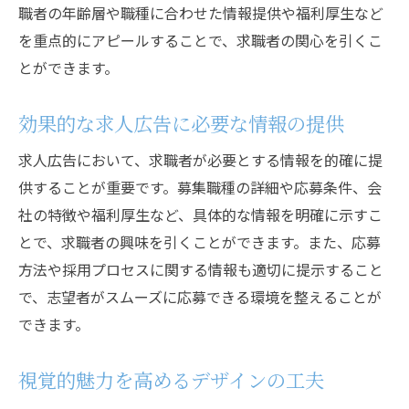
社員の声やインタビューを活用した信頼性
職者の年齢層や職種に合わせた情報提供や福利厚生など
の向上
を重点的にアピールすることで、求職者の関心を引くこ
とができます。
求人広告に動画を取り入れるメリット
企業のユニークな特徴を強調するテクニッ
効果的な求人広告に必要な情報の提供
ク
求職者の目を引く求人広告の成功事例
求人広告において、求職者が必要とする情報を的確に提
供することが重要です。募集職種の詳細や応募条件、会
成功事例から学ぶ求人広告のエッセンス
社の特徴や福利厚生など、具体的な情報を明確に示すこ
高いエンゲージメントを生んだ広告の特徴
とで、求職者の興味を引くことができます。また、応募
業界別の効果的な求人広告の事例
方法や採用プロセスに関する情報も適切に提示すること
求職者のフィードバックを活用した改善例
で、志望者がスムーズに応募できる環境を整えることが
デジタルマーケティングを駆使した成功事
できます。
例
広告掲載後の効果測定とフィードバックの
視覚的魅力を高めるデザインの工夫
活用