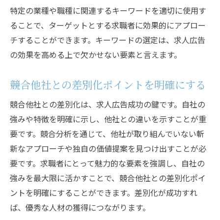
応募者追跡システム（ATS）の活用メリット
特定の業種や職種に関連するキーワードを適切に使用す
リファラル採用と求人広告の連携方法
ることで、ターゲットとする求職者に効果的にアプロー
広告掲載タイミングの最適化
チすることができます。キーワードの選定は、求人広告
データ分析による広告効果の最大化
の効果を高める上で欠かせない要素と言えます。
継続的な求人広告改善プロセスの構築
競合他社との差別化ポイントを明確にする
求人広告の魅力を高めるための具体的な戦略
A/Bテストを活用した広告の最適化
競合他社との差別化は、求人広告成功の鍵です。自社の
パーソナライズド広告の実践法
強みや特徴を明確に示し、他社との違いを示すことが重
要です。競合分析を通じて、他社が取り組んでいない斬
広告文のトーンとスタイルの選択
新なアプローチや独自の価値提案を見つけ出すことが必
地域特化型広告の効果的なアプローチ
要です。求職者にとって魅力的な要素を強調し、自社の
求職者の心理をつかむためのコピーライテ
強みを最大限に活かすことで、競合他社との差別化ポイ
ィング
ントを明確にすることができます。差別化が成功すれ
ビジュアルコンテンツの重要性とその活用
ば、優秀な人材の獲得につながります。
求人広告作成における重要なポイントとその効