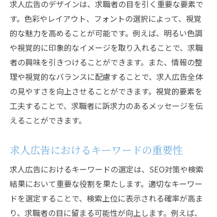
求人広告のデザインは、求職者の目を引く重要な要素で
求人広告でエンゲージメントを高めるためのテ
す。色彩やレイアウト、フォントの選択によって、視覚
クニック
的な魅力を高めることが可能です。例えば、明るい色調
インタラクティブコンテンツの導入方法
や視覚的に印象的なイメージを取り入れることで、求職
ソーシャルメディアを活用したエンゲージ
者の興味を引きつけることができます。また、情報の整
メント戦略
理や視覚的なバランスに配慮することで、求人広告全体
求職者とのコミュニケーションを促進する
の見やすさを向上させることができます。視覚的要素を
ツール
工夫することで、求職者に訴求力のあるメッセージを伝
えることができます。
モバイル最適化の重要性と実践方法
ユーザー生成コンテンツの活用法
求人広告におけるキーワードの重要性
効果的なCTA（Call to Action）の設計
求人広告におけるキーワードの選定は、SEO対策や検索
効果的な求人広告で優れた人材を確保する方法
結果において重要な役割を果たします。適切なキーワー
ターゲット求職者に合わせた広告戦略の立
ドを選定することで、検索上位に表示される確率が高ま
案
り、求職者の目に留まる可能性が向上します。例えば、