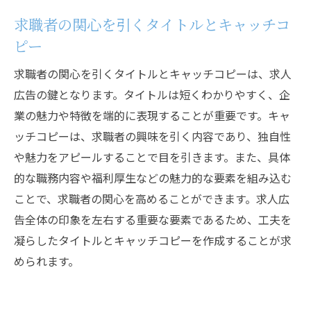
果
求職者の関心を引くタイトルとキャッチコ
求職者に響く求人広告の書き方
ピー
企業ブランディングと求人広告の統一
求職者の関心を引くタイトルとキャッチコピーは、求人
効果を測るためのKPI設定と評価方法
広告の鍵となります。タイトルは短くわかりやすく、企
求人広告のSEO対策とその効果
業の魅力や特徴を端的に表現することが重要です。キャ
ユーザー体験（UX）を重視した広告設計
ッチコピーは、求職者の興味を引く内容であり、独自性
や魅力をアピールすることで目を引きます。また、具体
広告コピーの定期的な見直しと更新
的な職務内容や福利厚生などの魅力的な要素を組み込む
求職者の注目を集める求人広告の最新トレンド
ことで、求職者の関心を高めることができます。求人広
最新のデジタルマーケティング手法
告全体の印象を左右する重要な要素であるため、工夫を
AIと機械学習を活用した広告戦略
凝らしたタイトルとキャッチコピーを作成することが求
SNSプラットフォームを活用した求人広告
められます。
インフルエンサーマーケティングの取り入
れ方