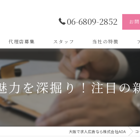
06-6809-2852
お問
代理店募集
スタッフ
当社の特徴
代理店
株
制作
株
魅力を深掘り！注目の
バイトル
株
会社
デザイン
大阪で求人広告なら株式会社AOA
コ