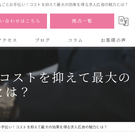
丸ごとお手伝い！コストを抑えて最大の効果を得る求人広告の魅力とは？
い合わせはこちら
拠点一覧
アクセス
ブログ
コラム
お客様の声
式会社AOA
コストを抑えて最大の
式会社AOA 東京 渋谷オフィス
とは？
式会社AOA 南森町オフィス
お手伝い！コストを抑えて最大の効果を得る求人広告の魅力とは？