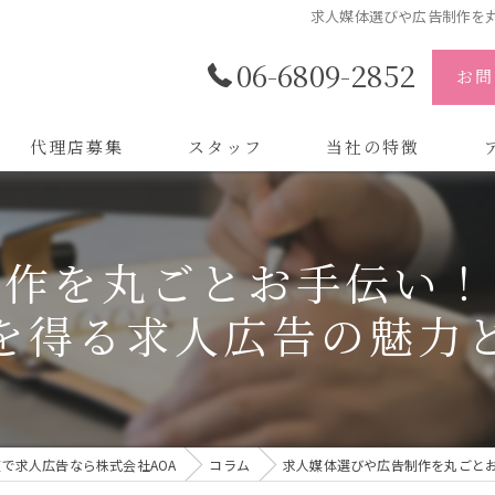
求人媒体選びや広告制作を
06-6809-2852
お問
代理店募集
スタッフ
当社の特徴
代理店
株
制作を丸ごとお手伝い！
制作
株
を得る求人広告の魅力
バイトル
株
会社
デザイン
で求人広告なら株式会社AOA
コラム
求人媒体選びや広告制作を丸ごと