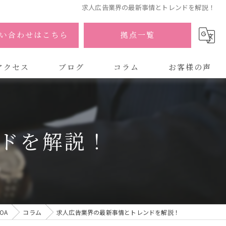
求人広告業界の最新事情とトレンドを解説！
い合わせはこちら
拠点一覧
アクセス
ブログ
コラム
お客様の声
式会社AOA
式会社AOA 東京 渋谷オフィス
ドを解説！
式会社AOA 南森町オフィス
OA
コラム
求人広告業界の最新事情とトレンドを解説！