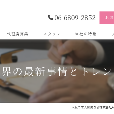
06-6809-2852
お問
代理店募集
スタッフ
当社の特徴
代理店
株
制作
株
業界の最新事情とトレン
バイトル
株
会社
デザイン
大阪で求人広告なら株式会社A