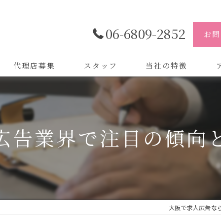
06-6809-2852
お問
代理店募集
スタッフ
当社の特徴
代理店
株
制作
株
広告業界で注目の傾向
バイトル
株
会社
デザイン
大阪で求人広告なら