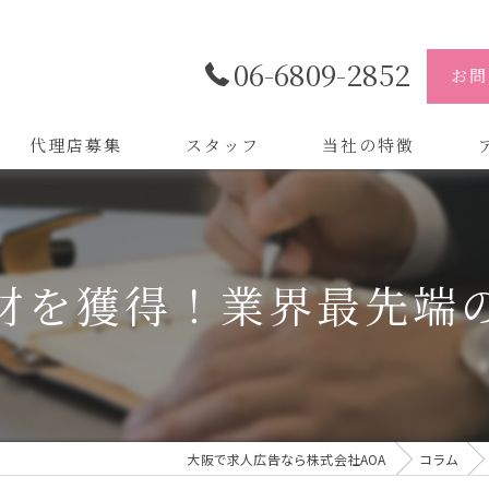
06-6809-2852
お問
代理店募集
スタッフ
当社の特徴
代理店
株
制作
株
材を獲得！業界最先端
バイトル
株
会社
デザイン
大阪で求人広告なら株式会社AOA
コラム