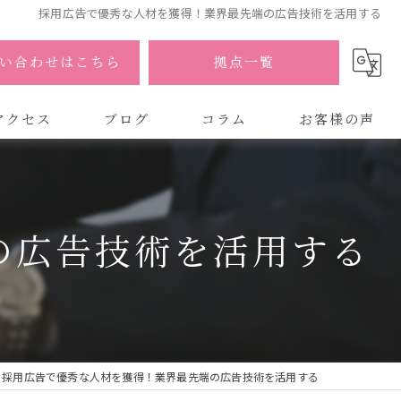
採用広告で優秀な人材を獲得！業界最先端の広告技術を活用する
い合わせはこちら
拠点一覧
アクセス
ブログ
コラム
お客様の声
式会社AOA
式会社AOA 東京 渋谷オフィス
の広告技術を活用する
式会社AOA 南森町オフィス
採用広告で優秀な人材を獲得！業界最先端の広告技術を活用する