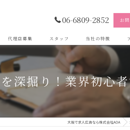
06-6809-2852
お問
代理店募集
スタッフ
当社の特徴
代理店
株
制作
株
力を深掘り！業界初心者
バイトル
株
会社
デザイン
大阪で求人広告なら株式会社AOA