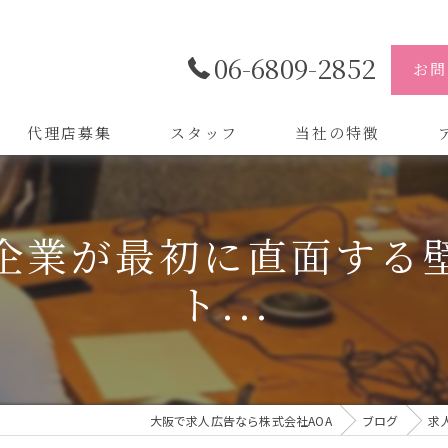
06-6809-2852
お問
代理店募集
スタッフ
当社の特徴
代理店
株
企業が最初に直面する
制作
株
ト...
バイトル
株
会社
デザイン
大阪で求人広告なら株式会社AOA
ブログ
求