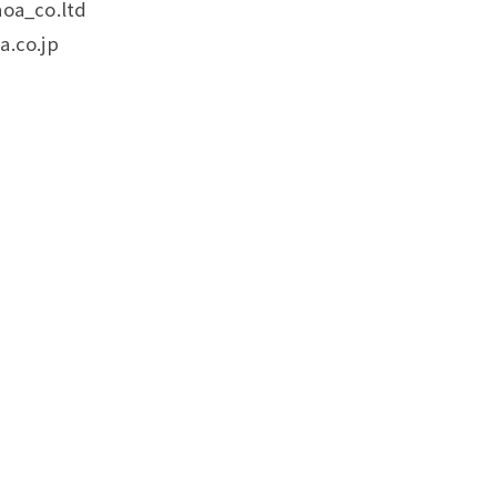
oa_co.ltd
.co.jp