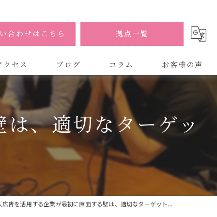
い合わせはこちら
拠点一覧
アクセス
ブログ
コラム
お客様の声
式会社AOA
壁は、適切なターゲッ
式会社AOA 東京 渋谷オフィス
式会社AOA 南森町オフィス
人広告を活用する企業が最初に直面する壁は、適切なターゲット...