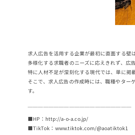
求人広告を活用する企業が最初に直面する壁
多様化する求職者のニーズに応えきれず、広
特に人材不足が深刻化する現代では、単に掲
そこで、求人広告の作成時には、職種やター
す。
￣￣￣￣￣￣￣￣￣￣￣￣￣￣￣￣￣￣￣￣
■HP：http://a-o-a.co.jp/
■TikTok：www.tiktok.com/@aoatiktok1